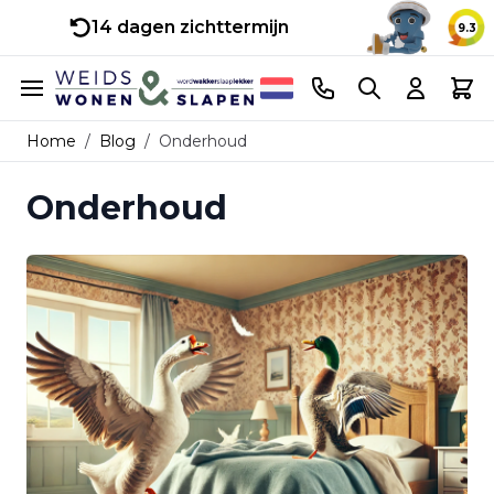
14 dagen zichttermijn
9.3
Ga naar de inhoud
Telefoonnummer
Search
Cart
Home
/
Blog
/
Onderhoud
Onderhoud