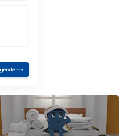
lgende
⟶