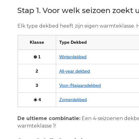
Stap 1. Voor welk seizoen zoekt
Elk type dekbed heeft zijn eigen warmteklasse.
Klasse
Type Dekbed
❄️ 1
Winterdekbed
2
All-year dekbed
3
Voor-/Najaarsdekbed
☀️ 4
Zomerdekbed
De ultieme combinatie:
Een 4-seizoenen dekbe
warmteklasse 1!