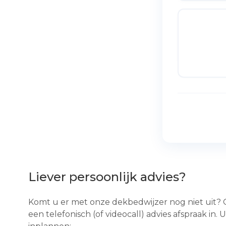
Eendendons
Ganzendons
Bamboe Dek
Kameelhaar
Kasjmier De
Zijden Dekb
Katoenen D
Gerecyclede
Liever persoonlijk advies?
Komt u er met onze dekbedwijzer nog niet uit?
een telefonisch (of videocall) advies afspraak in