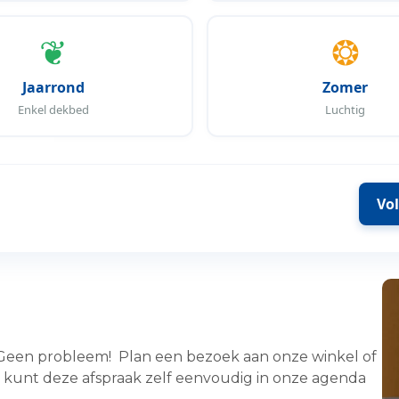
 Dekbedden
 Dekbedden
❦
❂
bedden
 Dekbedden
Jaarrond
Zomer
kbedden
Enkel dekbed
Luchtig
edden
ekbedden
 Dons Dekbedden
Vo
 Geen probleem! Plan een bezoek aan onze winkel of
. U kunt deze afspraak zelf eenvoudig in onze agenda