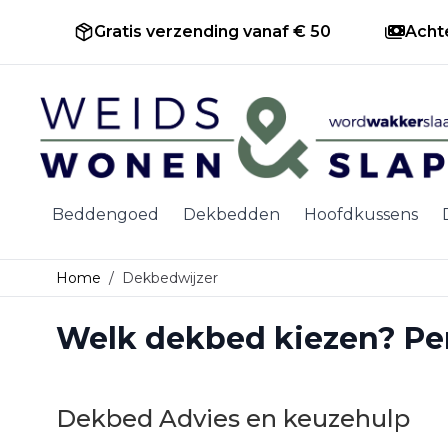
Gratis verzending vanaf € 50
Acht
Ga naar de inhoud
Beddengoed
Dekbedden
Hoofdkussens
Home
/
Dekbedwijzer
Welk dekbed kiezen? Per
Dekbed Advies en keuzehulp