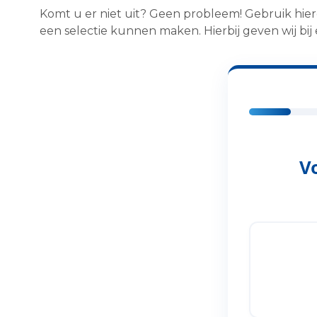
Komt u er niet uit? Geen probleem! Gebruik hi
een selectie kunnen maken. Hierbij geven wij bij
Alle Dekbed
Dekbed Keuz
Dekbed 140
Dekbed 140
Dekbed 155
V
Dekbed 200
Dekbed 200
Dekbed 240
Dekbed 240
Dekbed 260
Alle Dekbed 
Wollen Dek
Merino Wol
Tencel Dekb