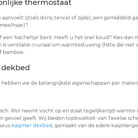
onlijke thermostaat
aanvoelt (zoals dons, tencel of zijde), een gemiddeld ge
ameelhaar)?
of een 'kacheltje' bent. Heeft u het snel koud? Kies dan
 is ventilatie cruciaal om
warmtestuwing
(hitte die nie
of bamboe.
w dekbed
hebben we de belangrijkste eigenschappen per materiaa
tisch. Wol neemt vocht op en staat tegelijkertijd warmte 
 gevoel geeft. Wij bieden topkwaliteit: van Texelse sc
xueus
kasjmier dekbed
, gemaakt van de edele kasjmiergei