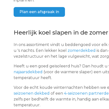
inplannen:
Plan een afspraak in
Heerlijk koel slapen in de zome
In ons assortiment vindt u beddengoed voor elk
u 's nachts. Een lekker koel
zomerdekbed
is dan
vezelstructuur en het lage vulgewicht, wat zor
Heeft u een goed geïsoleerd huis? Dan houdt u v
najaarsdekbed
(voor de warmere slaper) een uits
temperatuur heeft.
Voor de echt koude winternachten hebben we e
seizoenen dekbed
of een
4-seizoenen partnerd
zelfs per bedhelft de warmte in, handig aan elka
temperatuur.