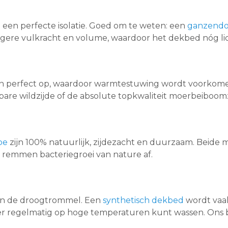
t een perfecte isolatie. Goed om te weten: een
ganzendo
re vulkracht en volume, waardoor het dekbed nóg licht
n perfect op, waardoor warmtestuwing wordt voorkomen
lbare wildzijde of de absolute topkwaliteit moerbeiboomz
oe
zijn 100% natuurlijk, zijdezacht en duurzaam. Beide 
 Ze remmen bacteriegroei van nature af.
k in de droogtrommel. Een
synthetisch dekbed
wordt vaak
zeer regelmatig op hoge temperaturen kunt wassen. Ons 