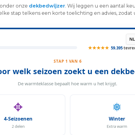
eronder onze
dekbedwijzer
. Wij leggen u een aantal ke
 elke stap telkens een korte toelichting en advies, zod
 Maten
ehulp: Vind het beste dekbed voor uw slaapcomfort
★★★★★
59.395
tevre
x200
x220
STAP 1 VAN 6
x220
oor welk seizoen zoekt u een dekbe
x200
x220
De warmteklasse bepaalt hoe warm u het krijgt.
x200
x220
✥
❅
x220
Vullingen
bedden
4-Seizoenen
Winter
len Dekbedden
2 delen
Extra warm
edden