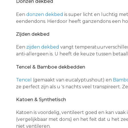
Donzen dekbed
Een
donzen dekbed
is super licht en luchtig me
eendendons. Hierdoor heeft ganzendons een hoge
Zijden dekbed
Een
zijden dekbed
vangt temperatuurverschille
anti-allergeen is. U heeft de keuze tussen betaa
Tencel & Bamboe dekbedden
Tencel
(gemaakt van eucalyptushout) en
Bamb
ze perfect zijn als u 's nachts veel transpireert.
Katoen & Synthetisch
Katoen is voordelig, ventileert goed en kan vaa
(vergelijkbaar met dons) en het feit dat u het 
niet ventileren.