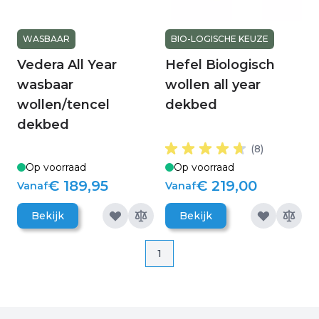
WASBAAR
BIO-LOGISCHE KEUZE
Vedera All Year
Hefel Biologisch
wasbaar
wollen all year
wollen/tencel
dekbed
dekbed
(8)
Op voorraad
Op voorraad
€ 189,95
€ 219,00
Vanaf
Vanaf
Bekijk
Bekijk
Pagina
Pagina
1