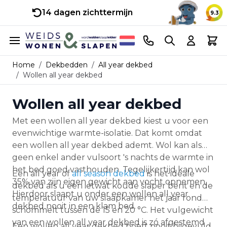
14 dagen zichttermijn
9.3
Ga naar de inhoud
Telefoonnummer
Search
Cart
Home
/
Dekbedden
/
All year dekbed
/
Wollen all year dekbed
Wollen all year dekbed
Met een wollen all year dekbed kiest u voor een
evenwichtige warmte-isolatie. Dat komt omdat
een wollen all year dekbed ademt. Wol kan als
geen enkel ander vulsoort 's nachts de warmte in
het bed goed vasthouden. Tegelijkertijd kan wol
Een all year of
all season dekbed
is het ideale
35% van zijn eigen gewicht aan vocht opnemen.
dekbed als u een ietwat koude slaper bent en de
Hierdoor slaapt u onder een wollen all year
temperatuur van uw slaapkamer het jaar rond
dekbed nooit in een klam bed.
schommelt tussen de 15 en 20 °C. Het vulgewicht
van een wollen all year dekbed is zó afgestemd
Een wollen all year dekbed hoeft nooit bijgevuld