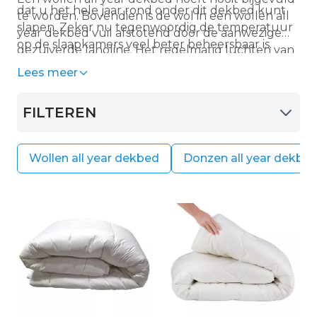
dat u het hele jaar rond onder dit dekbed kunt
te worden. Bovendien is de wol in een wollen all
slapen. Zeker nu tegenwoordig de temperatuur
year dekbed vuil afstotend door de aanwezige
op de slaapkamers veel beter beheersbaar is.
gezuiverde lanoline. Het regelmatig luchten van
uw wollen all year dekbed is daarom genoeg om
Lees meer
deze fris én in vorm te houden. Let er wel op dat
u het dekbed niet in de volle zon legt. De wol kan
FILTEREN
daardoor uitdrogen. Uw wollen all year dekbed
kunt u overigens ook prima naar de stomerij
brengen. Daar wordt uw wollen all year dekbed
Wollen all year dekbed
Donzen all year dekbe
gereinigd op het speciale wol programma. Wij
raden ten zeerste af een wollen all year dekbed
te slaan met de mattenklopper of te stofzuigen.