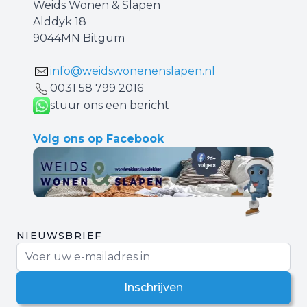
Weids Wonen & Slapen
Alddyk 18
9044MN Bitgum
info@weidswonenenslapen.nl
0031 ‪58 799 2016‬
stuur ons een bericht
Volg ons op Facebook
NIEUWSBRIEF
E-mail adres
Inschrijven