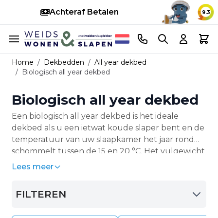
Achteraf Betalen
S
9.3
Ga naar de inhoud
Telefoonnummer
Search
Cart
Home
/
Dekbedden
/
All year dekbed
/
Biologisch all year dekbed
Biologisch all year dekbed
Een biologisch all year dekbed is het ideale
dekbed als u een ietwat koude slaper bent en de
temperatuur van uw slaapkamer het jaar rond
schommelt tussen de 15 en 20 °C. Het vulgewicht
van een biologisch
all year dekbed
is zó
Lees meer
afgestemd dat u het hele jaar rond onder dit
dekbed kunt slapen. Zeker nu tegenwoordig de
FILTEREN
temperatuur op de slaapkamers veel beter
beheersbaar is.