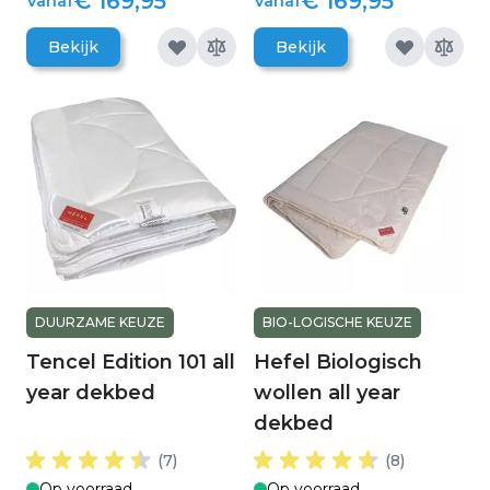
€ 169,95
€ 169,95
Vanaf
Vanaf
Bekijk
Bekijk
DUURZAME KEUZE
BIO-LOGISCHE KEUZE
Tencel Edition 101 all
Hefel Biologisch
year dekbed
wollen all year
dekbed
(7)
(8)
Op voorraad
Op voorraad