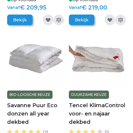
€ 209,95
€ 219,00
Vanaf
Vanaf
Bekijk
Bekijk
BIO-LOGISCHE KEUZE
DUURZAME KEUZE
Savanne Puur Eco
Tencel KlimaControl
donzen all year
voor- en najaar
dekbed
dekbed
(2)
(1)