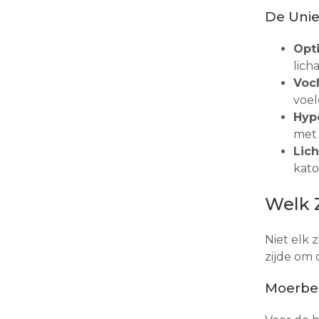
De Unie
Opt
lich
Voc
voel
Hypo
met 
Lic
kato
Welk 
Niet elk 
zijde om 
Moerbei