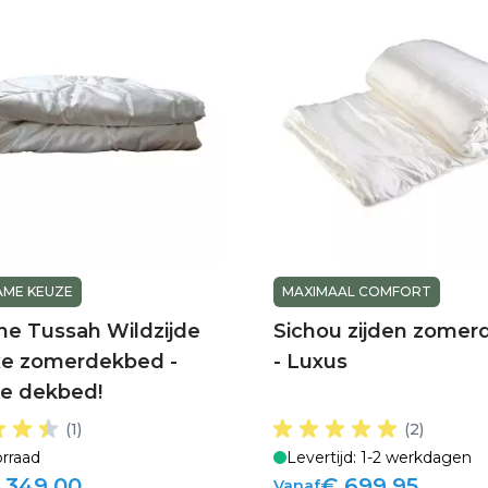
ME KEUZE
MAXIMAAL COMFORT
ne Tussah Wildzijde
Sichou zijden zome
e zomerdekbed -
- Luxus
te dekbed!
(1)
(2)
rraad
Levertijd: 1-2 werkdagen
 349,00
€ 699,95
Vanaf