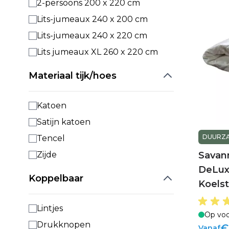
2-persoons 200 x 220 cm
Lits-jumeaux 240 x 200 cm
Lits-jumeaux 240 x 220 cm
Lits jumeaux XL 260 x 220 cm
Materiaal tijk/hoes
Katoen
Satijn katoen
DUURZA
Tencel
Savan
Zijde
DeLux
Koppelbaar
Koels
Lintjes
Op voo
Drukknopen
€
Vanaf