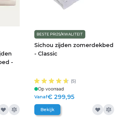
BESTE PRIJS/KWALITEIT
Sichou zijden zomerdekbed
jden
- Classic
ed -
(5)
Op voorraad
€ 299,95
Vanaf
Bekijk