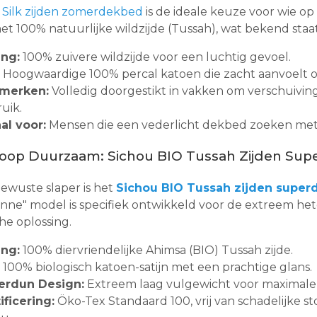
 Silk zijden zomerdekbed
is de ideale keuze voor wie op 
t 100% natuurlijke wildzijde (Tussah), wat bekend staat 
ing:
100% zuivere wildzijde voor een luchtig gevoel.
Hoogwaardige 100% percal katoen die zacht aanvoelt o
merken:
Volledig doorgestikt in vakken om verschuiving
uik.
al voor:
Mensen die een vederlicht dekbed zoeken met e
Koop Duurzaam: Sichou BIO Tussah Zijden S
ewuste slaper is het
Sichou BIO Tussah zijden supe
ne" model is specifiek ontwikkeld voor de extreem hete
he oplossing.
ing:
100% diervriendelijke Ahimsa (BIO) Tussah zijde.
100% biologisch katoen-satijn met een prachtige glans.
erdun Design:
Extreem laag vulgewicht voor maximale 
ificering:
Öko-Tex Standaard 100, vrij van schadelijke 