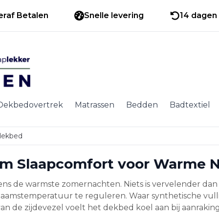
eraf Betalen
Snelle levering
14 dagen 
Dekbedovertrek
Matrassen
Bedden
Badtextiel
dekbed
em Slaapcomfort voor Warme 
dens de warmste zomernachten. Niets is vervelender da
haamstemperatuur te reguleren. Waar synthetische vull
n de zijdevezel voelt het dekbed koel aan bij aanrakin