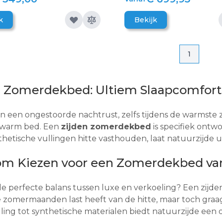
k
Bekijk
Pagina
Pagina
1
n Zomerdekbed: Ultiem Slaapcomfor
n een ongestoorde nachtrust, zelfs tijdens de warmste
e warm bed. Een
zijden zomerdekbed
is specifiek ont
hetische vullingen hitte vasthouden, laat natuurzijde
m Kiezen voor een Zomerdekbed van
e perfecte balans tussen luxe en verkoeling? Een zijde
e zomermaanden last heeft van de hitte, maar toch graag
lling tot synthetische materialen biedt natuurzijde 