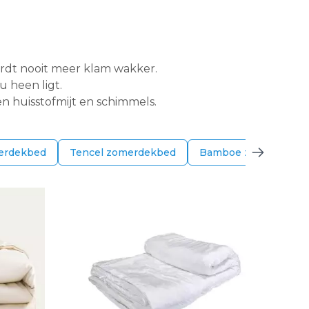
wordt nooit meer klam wakker.
u heen ligt.
gen huisstofmijt en schimmels.
erdekbed
Tencel zomerdekbed
Bamboe zomerdekbe