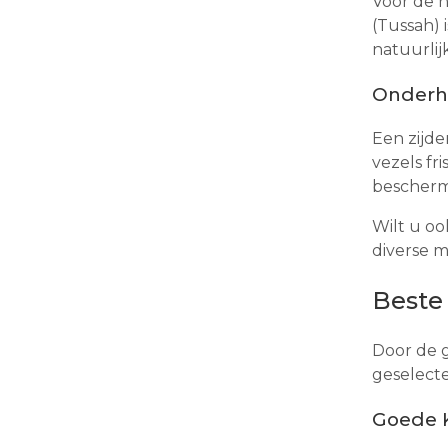
Voor de h
(Tussah) 
natuurli
Onderh
Een zijde
vezels fr
bescherm
Wilt u oo
diverse 
Beste
Door de g
geselecte
Goede K