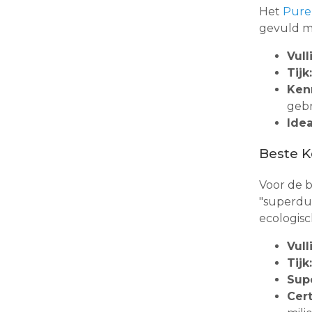
Het
Pure
gevuld me
Vull
Tijk:
Ken
gebr
Idea
Beste 
Voor de b
"superdun
ecologisc
Vull
Tijk:
Sup
Cert