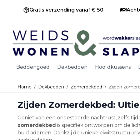
Gratis verzending vanaf € 50
Acht
Ga naar de inhoud
Beddengoed
Dekbedden
Hoofdkussens
Home
/
Dekbedden
/
Zomerdekbed
/
Zijden zomer
Zijden Zomerdekbed: Ulti
Geniet van een ongestoorde nachtrust, zelfs tij
zomerdekbed
is specifiek ontworpen om de lic
huid ademen. Dankzij de unieke eiwitstructuur va