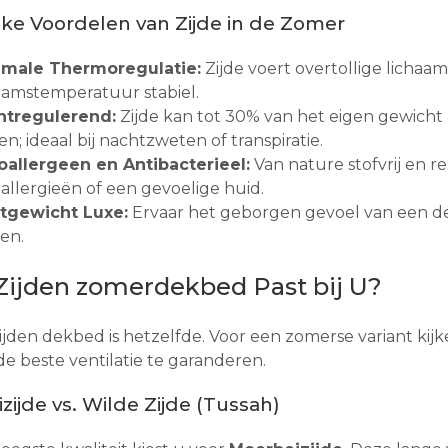
ke Voordelen van Zijde in de Zomer
imale Thermoregulatie:
Zijde voert overtollige lichaa
aamstemperatuur stabiel.
htregulerend:
Zijde kan tot 30% van het eigen gewich
en; ideaal bij nachtzweten of transpiratie.
allergeen en Antibacterieel:
Van nature stofvrij en r
allergieën of een gevoelige huid.
htgewicht Luxe:
Ervaar het geborgen gevoel van een d
en.
Zijden zomerdekbed Past bij U?
zijden dekbed is hetzelfde. Voor een zomerse variant kij
de beste ventilatie te garanderen.
zijde vs. Wilde Zijde (Tussah)