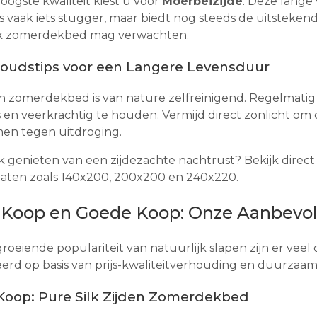
oogste kwaliteit kiest u voor
Moerbeizijde
. Deze lange 
is vaak iets stugger, maar biedt nog steeds de uitsteke
jk zomerdekbed mag verwachten.
oudstips voor een Langere Levensduur
n zomerdekbed is van nature zelfreinigend. Regelmatig
is en veerkrachtig te houden. Vermijd direct zonlicht om 
en tegen uitdroging.
k genieten van een zijdezachte nachtrust? Bekijk direc
maten zoals 140x200, 200x200 en 240x220.
 Koop en Goede Koop: Onze Aanbevo
roeiende populariteit van natuurlijk slapen zijn er vee
erd op basis van prijs-kwaliteitverhouding en duurzaam
oop: Pure Silk Zijden Zomerdekbed