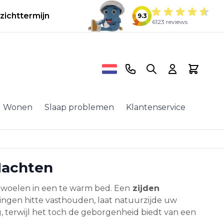
zichttermijn
9.3
6123 reviews
Telefoonnummer
Search
Cart
Wonen
Slaap problemen
Klantenservice
Nachten
n woelen in een te warm bed. Een
zijden
ingen hitte vasthouden, laat natuurzijde uw
g, terwijl het toch de geborgenheid biedt van een