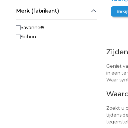
Merk (fabrikant)
Bekij
Savanne®
Sichou
Zijde
Geniet va
in een t
Waar synt
Waaro
Zoekt u d
tijdens d
tegenste