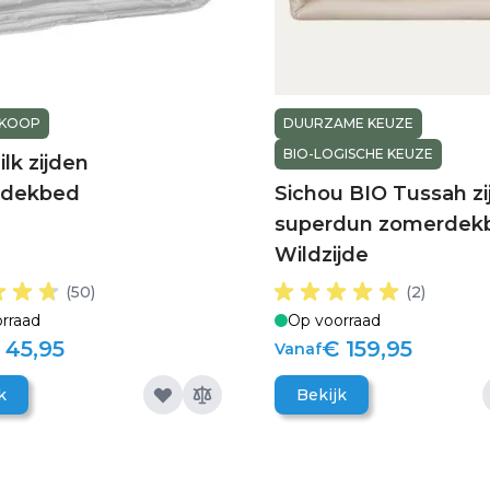
 KOOP
DUURZAME KEUZE
BIO-LOGISCHE KEUZE
ilk zijden
rdekbed
Sichou BIO Tussah zi
superdun zomerdekb
Wildzijde
(50)
(2)
rraad
Op voorraad
 45,95
€ 159,95
Vanaf
k
Bekijk