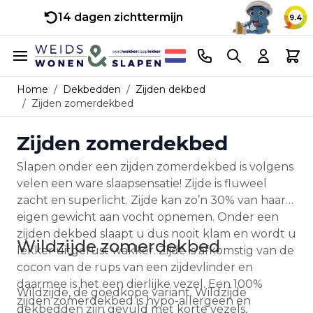
14 dagen zichttermijn
9.4
Ga naar de inhoud
Telefoonnummer
Search
Cart
Home
/
Dekbedden
/
Zijden dekbed
/
Zijden zomerdekbed
Zijden zomerdekbed
Slapen onder een zijden zomerdekbed is volgens
velen een ware slaapsensatie! Zijde is fluweel
zacht en superlicht. Zijde kan zo’n 30% van haar
eigen gewicht aan vocht opnemen. Onder een
zijden dekbed slaapt u dus nooit klam en wordt u
Wildzijde zomerdekbed
lekker uitgerust wakker. Zijde is afkomstig van de
cocon van de rups van een zijdevlinder en
daarmee is het een dierlijke vezel. Een 100%
Wildzijde, de goedkope variant. Wildzijde
zijden zomerdekbed is hypo-allergeen en
dekbedden zijn gevuld met korte vezels,