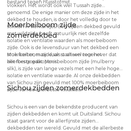
bestand tegen huisstofmijt.
vlokken. Het wordt ook wel Tussah zijde
genoemd. De enige manier om deze zijde in het
dekbed te houden, is door het volledig door te
Moerbeiboom zijde
stikken in vierkantjes. Een zijden dekbed gevuld
met wildzijde heeft natuurlijk niet dezelfde
zomerdekbed
isolatie en ventilatie waarden als moerbeiboom
zijde. Ook is de levensduur van het dekbed een
Moerbeiboom zijde, als u alleen voor het
stuk korter, maar daar staat wel tegenover dat
allerbeste gaat. Moerbeiboom zijde (mulberry
het fors goedkoper is.
silk), is zijde van lange vezels met een hele hoge
isolatie en ventilatie waarde. Al onze dekbedden
van Sichou zijn gevuld met 100% moerbeiboom
Sichou zijden zomerdekbedden
zijde van de allerbeste kwaliteit.
Sichou is een van de bekendste producent van
zijden dekbedden en komt uit Duitsland. Sichou
staat garant voor de allerfijnste zijden
dekbedden ter wereld. Gevuld met de allerbeste