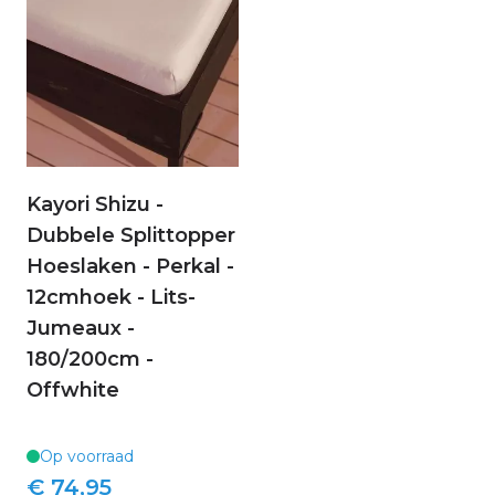
Kayori Shizu -
Dubbele Splittopper
Hoeslaken - Perkal -
12cmhoek - Lits-
Jumeaux -
180/200cm -
Offwhite
Op voorraad
€ 74,95