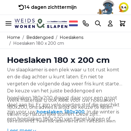
14 dagen zichttermijn
9.4
Ga naar de inhoud
Telefoonnummer
Search
Cart
Home
/
Beddengoed
/
Hoeslakens
/
Hoeslaken 180 x 200 cm
Hoeslaken 180 x 200 cm
Uw slaapkamer is een plek waar u tot rust komt
en de dag achter u kunt laten. En niet te
vergeten de volgende dag weer fris kunt starten.
De keuze van het juiste beddengoed en
hoeslaken 180x200 draagt daar voor een groot
Welk materiaal u ook kiest voor uw hoeslaken
deel aan bij. Er zijn vele soorten stof die geschikt
180x200, ons advies is altijd de keuze te laten
zijn voor uw
hoeslaken 180x200
. In de winter is
vallen op natuurlijke stoffen. Deze zijn
een hoeslaken 180x200 van flanel katoen of
ventilerend, heerlijk ademend en hebben een
badstof heerlijk om de nacht op te vertoeven. Of
hoge vochtopname. Een droom voor elke
Lees meer