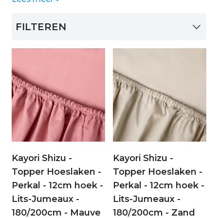
bent u een warme slaper? Kiest u dan voor luxe
slaapkamer!
katoen satijn, soepel percal katoen of prachtig
FILTEREN
Tencel.
Kayori Shizu -
Kayori Shizu -
Topper Hoeslaken -
Topper Hoeslaken -
Perkal - 12cm hoek -
Perkal - 12cm hoek -
Lits-Jumeaux -
Lits-Jumeaux -
180/200cm - Mauve
180/200cm - Zand