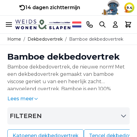
14 dagen zichttermijn
9.4
Ga naar de inhoud
Telefoonnummer
Search
Cart
Home
/
Dekbedovertrek
/
Bamboe dekbedovertrek
Bamboe dekbedovertrek
Bamboe dekbedovertrek, de nieuwe norm! Met
een dekbedovertrek gemaakt van bamboe
viscose geniet u van een heerlijk zacht
aanvoelend overtrek. Bamboe is een 100%
natuurlijke vezel welke uitermate geschikt is om
Lees meer
er o.a. een dekbedovertrek van te maken. Een
bamboe dekbedovertrek is namelijk vederzacht,
FILTEREN
hypoallergeen en uitermate soepel. Daarnaast is
bamboe een zeer duurzaam materiaal en
daardoor is een bamboe dekbedovertrek dus de
Katoenen dekbedovertrek
Tencel dekbedover