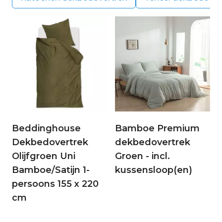
beste keuze voor het milieu!
Beddinghouse
Bamboe Premium
Dekbedovertrek
dekbedovertrek
Olijfgroen Uni
Groen - incl.
Bamboe/Satijn 1-
kussensloop(en)
persoons 155 x 220
cm