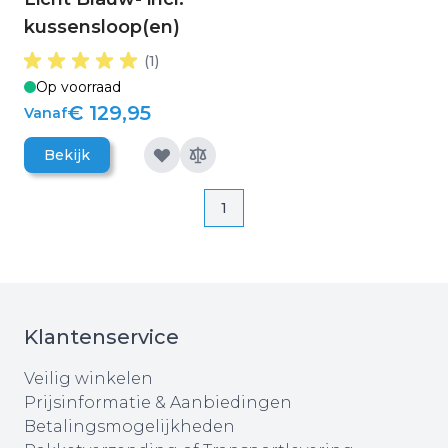
kussensloop(en)
(1)
Op voorraad
€ 129,95
Vanaf
Bekijk
Pagina
Pagina
1
Klantenservice
Veilig winkelen
Prijsinformatie & Aanbiedingen
Betalingsmogelijkheden