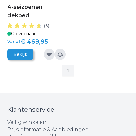
4-seizoenen
dekbed
(3)
Op voorraad
€ 469,95
Vanaf
Bekijk
Pagina
Pagina
1
Klantenservice
Veilig winkelen
Prijsinformatie & Aanbiedingen