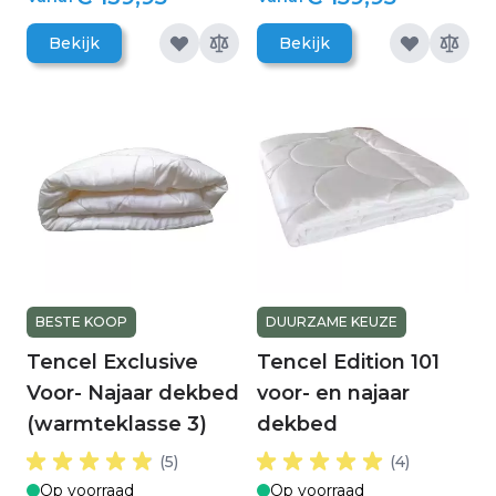
Bekijk
Bekijk
BESTE KOOP
DUURZAME KEUZE
Tencel Exclusive
Tencel Edition 101
Voor- Najaar dekbed
voor- en najaar
(warmteklasse 3)
dekbed
(5)
(4)
Op voorraad
Op voorraad