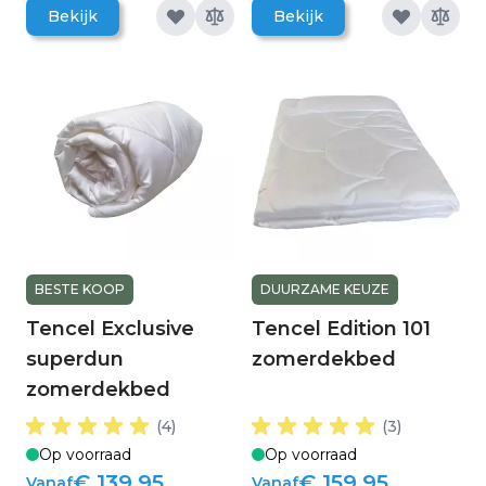
Bekijk
Bekijk
BESTE KOOP
DUURZAME KEUZE
Tencel Exclusive
Tencel Edition 101
superdun
zomerdekbed
zomerdekbed
(4)
(3)
Op voorraad
Op voorraad
€ 139,95
€ 159,95
Vanaf
Vanaf