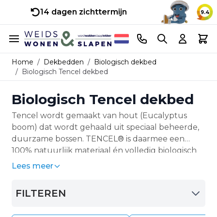
14 dagen zichttermijn
9.4
Ga naar de inhoud
Telefoonnummer
Search
Cart
Home
/
Dekbedden
/
Biologisch dekbed
/
Biologisch Tencel dekbed
Biologisch Tencel dekbed
Tencel wordt gemaakt van hout (Eucalyptus
boom) dat wordt gehaald uit speciaal beheerde,
duurzame bossen. TENCEL® is daarmee een
100% natuurlijk materiaal én volledig biologisch
afbreekbaar. Onze Tencel heeft het Europese
Lees meer
kwaliteitskeurmerk PEFC en het internationale
keurmerk FSC. TENCEL® heeft talrijke prijzen
FILTEREN
ontvangen voor zijn milieuvriendelijke
productieproces.