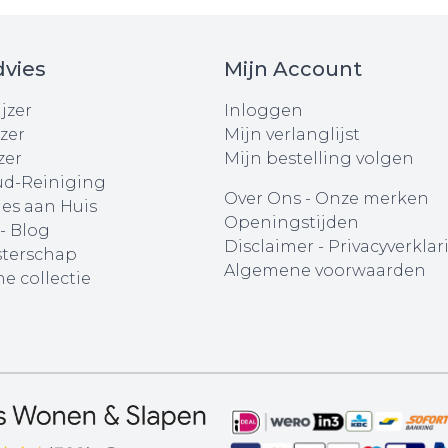
vies
Mijn Account
jzer
Inloggen
zer
Mijn verlanglijst
zer
Mijn bestelling volgen
d-Reiniging
Over Ons
-
Onze merken
ies aan Huis
Openingstijden
 - Blog
Disclaimer
-
Privacyverklar
terschap
Algemene voorwaarden
e collectie