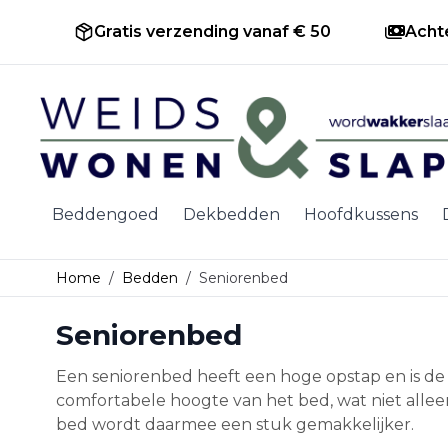
Gratis verzending vanaf € 50
Acht
Ga naar de inhoud
Beddengoed
Dekbedden
Hoofdkussens
Home
/
Bedden
/
Seniorenbed
Seniorenbed
Een seniorenbed heeft een hoge opstap en is de 
comfortabele hoogte van het bed, wat niet alle
bed wordt daarmee een stuk gemakkelijker.