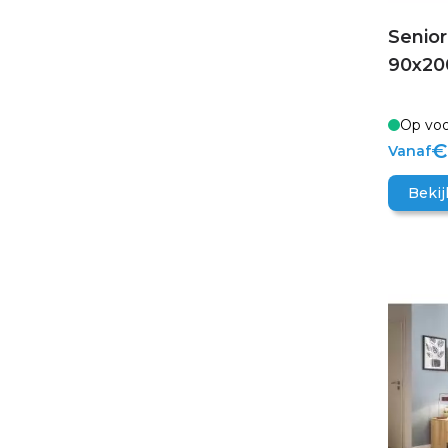
Senio
90x200
Op voo
€
Vanaf
Bekij