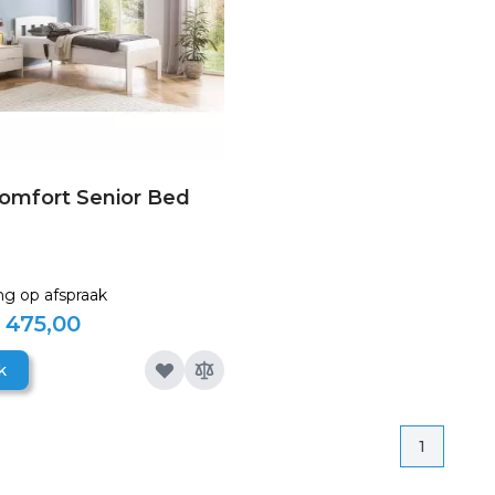
comfort Senior Bed
ng op afspraak
 475,00
k
Pagina
Pagina
1