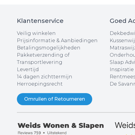
Klantenservice
Goed Ad
Veilig winkelen
Dekbedwi
Prijsinformatie & Aanbiedingen
Kussenwij
Betalingsmogelijkheden
Matraswij
Pakketverzending of
Onderhou
Transportlevering
Slaap Adv
Levertijd
Inspiratie
14 dagen zichttermijn
Rentmees
Herroepingsrecht
De Savann
Omruilen of Retourneren