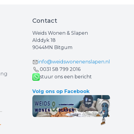
Contact
Weids Wonen & Slapen
Alddyk 18
9044MN Bitgum
info@weidswonenenslapen.nl
0031 ‪58 799 2016‬
ing
stuur ons een bericht
Volg ons op Facebook