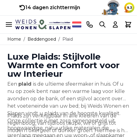
14 dagen zichttermijn
9.3
Ga naar de inhoud
Telefoonnummer
Search
Cart
Home
/
Beddengoed
/
Plaid
Luxe Plaids: Stijlvolle
Warmte en Comfort voor
uw Interieur
Een
plaid
is de ultieme sfeermaker in huis. Of u
nu op zoek bent naar een warme laag voor kille
avonden op de bank, of een stijlvol accent over
het voeteneinde van uw bed; bij Weids Wonen en
Slapen vindt u plaids van de hoogste kwaliteit.
Plaids zijn verkrijgbaar in alle kleuren van de
Onze collectie is met zorg samengesteld uit
regenboog, van tijdloos taupe, wit of grijs tot
hoogwaardige, natuurlijke materialen die
modern okergeel of donker groen. Hiermee is het
jarenlang meegaan en uw woon- of slaapkamer