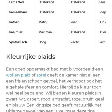
Lams Wol
Uitstekend
Uitstekend
Zeer Zac
Kameelhaar
Uitstekend
Uitstekend
Soepel
Katoen
Matig
Goed
Dun / Ste
Kasjmier
Maximaal
Uitstekend
Ultiem z
Synthetisch
Hoog
Slecht
Gemidde
Kleurrijke plaids
Een goed opgemaakt bed met bijvoorbeeld een
wollen plaid
of
sprei
geeft de kamer niet alleen
een fris en schoon gevoel, het verhoogt ook het
algehele sfeer en comfort. Hierbij de kleur toch
wel heel bepalend. Wij bieden kleuren plaids in
zwart, wit, groen, rood, antraciet, roze, bruin, geel
en blauw. Een kingsize bed geeft natuurlijk het
ultieme gevoel van een luxe, maar deze tips