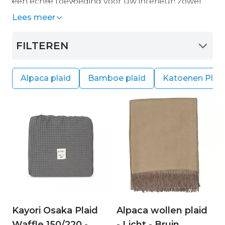
een echte toevoeging voor uw interieur, zowel
direct een luxe uitstraling geven.
als
plaid voor op de bank
, of als plaid voor uw
Lees meer
bed.
FILTEREN
Alpaca plaid
Bamboe plaid
Katoenen Plai
Kayori Osaka Plaid
Alpaca wollen plaid
Waffle 150/220 -
- Licht - Bruin