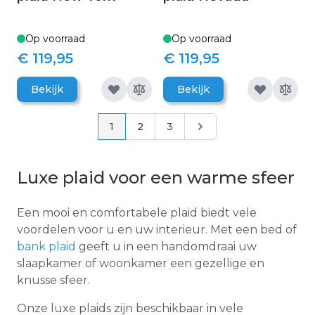
Op voorraad
Op voorraad
€ 119,95
€ 119,95
Bekijk
Bekijk
Pagina
Pagina
Pagina
Pagina
Pagina
1
2
3
Luxe plaid voor een warme sfeer
Een mooi en comfortabele plaid biedt vele
voordelen voor u en uw interieur. Met een bed of
bank plaid
geeft u in een handomdraai uw
slaapkamer of woonkamer een gezellige en
knusse sfeer.
Onze luxe plaids zijn beschikbaar in vele