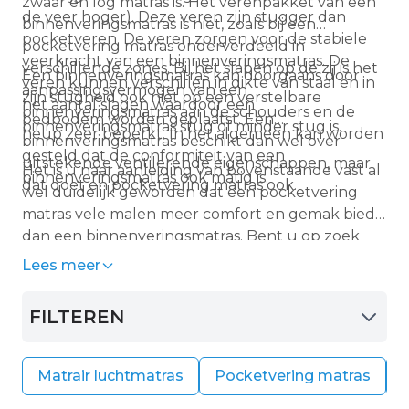
zwaar en log matras is. Het verenpakket van een
de veer hoger). Deze veren zijn stugger dan
binnenveringsmatras is niet, zoals bij een
pocketveren. De veren zorgen voor de stabiele
pocketvering matras onderverdeeld in
veerkracht van een binnenveringsmatras. De
verschillende zones. Bij het slapen op de zij is het
Een binnenveringsmatras kan doorgaans door
veren kunnen verschillen in dikte van staal en in
aanpassingsvermogen van een
zijn stugheid ook niet op een verstelbare
het aantal slagen waardoor een
binnenveringsmatras aan de schouders en de
bedbodem worden geplaatst. Een
binnenveringsmatras stug of minder stug is.
heup zeer beperkt. In het algemeen kan worden
binnenveringsmatras beschikt dan wel over
gesteld dat de conformiteit van een
uitstekende ventilerende eigenschappen, maar
Het is u naar aanleiding van bovenstaande vast al
binnenveringsmatras ook matig is.
dat doet en pocketvering matras ook.
wel duidelijk geworden dat een pocketvering
matras vele malen meer comfort en gemak biedt
dan een binnenveringsmatras. Bent u op zoek
naar een stevig matras met metalen veren, dan
Lees meer
adviseren wij u ook een pocketvering matras te
kiezen. Deze kan namelijk ook prima in harde
FILTEREN
uitvoering geleverd worden.
Matrair luchtmatras
Pocketvering matras