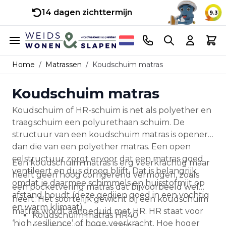
14 dagen zichttermijn
9.3
Ga naar de inhoud
Telefoonnummer
Search
Cart
Home
/
Matrassen
/
Koudschuim matras
Koudschuim matras
Koudschuim of HR-schuim is net als polyether en
traagschuim een polyurethaan schuim. De
structuur van een koudschuim matras is opener
dan die van een polyether matras. Een open
celstructuur zorgt ervoor dat een matras goed
Een koudschuim matras is erg veerkrachtig maar
ventileert en dus droog blijft. Dat is belangrijk
heeft geen hoog corrigerend vermogen, zoals
omdat je daarmee schimmels en huisstofmijt op
een pocketvering matras dat bijvoorbeeld wel
afstand houdt (deze gedijen goed in een vochtig
heeft. Het soortelijk gewicht bij een koudschuim
en warm klimaat).
matras wordt aangeduid met HR. HR staat voor
Koudschuim matras HR40
‘high resilience’ of hoge veerkracht. Hoe hoger