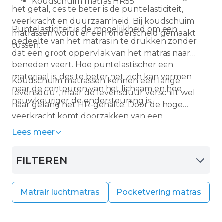
Koudschuim matras HR55
het getal, des te beter is de puntelasticiteit,
veerkracht en duurzaamheid. Bij koudschuim
Puntelasticiteit is de mogelijkheid om een
matrassen wordt er een onderscheid gemaakt
gedeelte van het matras in te drukken zonder
tussen:
dat een groot oppervlak van het matras naar
beneden veert. Hoe puntelastischer een
materiaal is, des te beter het zich kan vormen
Koudschuim matrassen kennen een lange
naar de contouren van het lichaam en hoe
levensduur, maar de levensduur verschilt wel
nauwkeuriger de ondersteuning is.
naar gelang het HR-gehalte. Door de hoge
veerkracht komt doorzakken van een
koudschuim matras haast niet voor en de
Lees meer
levensduur is dan ook veel langer dan een
polyether matras. De gemiddelde levensduur
FILTEREN
van een koudschuim matras HR55 is ca. 12 tot 15
jaar.
Matrair luchtmatras
Pocketvering matras