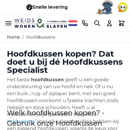
Snelle levering
14 d
9.4
Ga naar de inhoud
Telefoonnummer
Search
Cart
Home
/
Hoofdkussens
Hoofdkussen kopen? Dat
doet u bij dé Hoofdkussens
Specialist
Het beste
hoofdkussen
geeft u een goede
ondersteuning van uw hoofd en nek. Of u nu
een buik-, rug- of zijslaper bent, met een goed
hoofdkussen voorkomt u fysieke klachten zoals
nekpijn en stijve schouders. Heeft u al
Welk hoofdkussen kopen? -
nekklachten, kijk dan vooral naar onze
nekkussens
. Voor elke slaaphouding hebben wij
Gebruik onze Hoofdkussen
een passend hoofdkussen, waarbij de keus voor