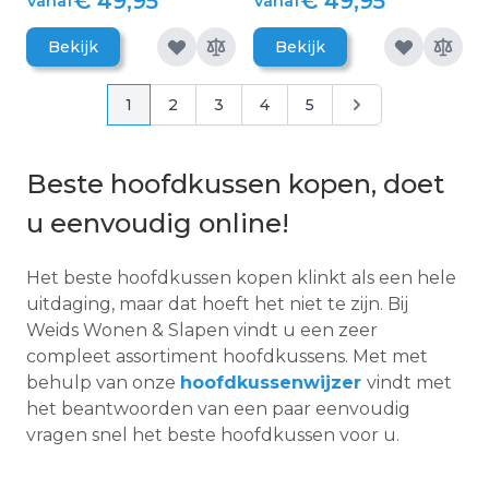
€ 49,95
€ 49,95
Vanaf
Vanaf
Bekijk
Bekijk
Pagina
Pagina
Pagina
Pagina
Pagina
Pagina
Pagina
1
2
3
4
5
Beste hoofdkussen kopen, doet
u eenvoudig online!
Het beste hoofdkussen kopen klinkt als een hele
uitdaging, maar dat hoeft het niet te zijn. Bij
Weids Wonen & Slapen vindt u een zeer
compleet assortiment hoofdkussens. Met met
behulp van onze
hoofdkussenwijzer
vindt met
het beantwoorden van een paar eenvoudig
vragen snel het beste hoofdkussen voor u.