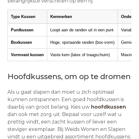
belangrijkste verschillen op een rij.
Type Kussen
Kenmerken
Onderste
Puntkussen
Loopt aan de randen uit in een punt
Variabel
Boxkussen
Hoge, opstaande randen (box-vorm)
Gemiddeld
Vormvast kussen
Vaste kern (latex of traagschuim)
Maximal /
Hoofdkussens, om op te dromen
Als u gaat slapen dan moet u zich optimaal
kunnen ontspannen. Een goed hoofdkussen is
daarbij van groot belang. Kies uw
hoofdkussen
dan ook met zorg uit. Bepaal voor uzelf wat u
prettig vindt, een zacht kussen of liever een
steviger exemplaar. Bij Weids Wonen en Slapen
vindt u een uitgebreid assortiment hoofdkussens.