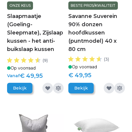
ONZE KEUS
BESTE PRIJS/KWALITEIT
Slaapmaatje
Savanne Suverein
(Goeling-
90% donzen
Sleepmate), Zijslaap
hoofdkussen
kussen - het anti-
(puntmodel) 40 x
buikslaap kussen
80 cm
(3)
(9)
Op voorraad
Op voorraad
€ 49,95
€ 49,95
Vanaf
Bekijk
Bekijk