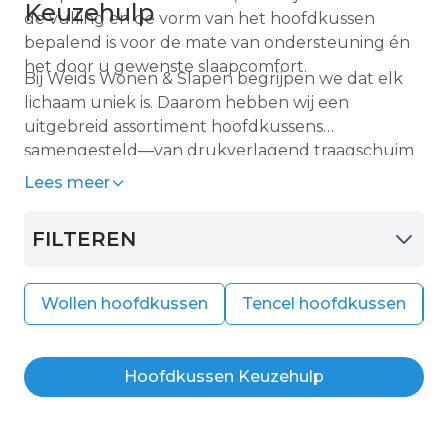
Keuzehulp
de vulling en de vorm van het hoofdkussen
bepalend is voor de mate van ondersteuning én
het door u gewenste slaapcomfort.
Bij Weids Wonen & Slapen begrijpen we dat elk
lichaam uniek is. Daarom hebben wij een
uitgebreid assortiment hoofdkussens
samengesteld—van drukverlagend traagschuim
tot perfect ventilerende natuurproducten zoals
Lees meer
wol en tencel. Ontdek met onze handige
hoofdkussen kussenwijzer
welk materiaal en
FILTEREN
welke stevigheid optimaal aansluiten bij uw
slaaphouding en persoonlijke wensen voor een
ergonomisch verantwoorde nachtrust op basis
Wollen hoofdkussen
Tencel hoofdkussen
van model en vulling het beste hoofdkussen te
vinden.
Hoofdkussen Keuzehulp