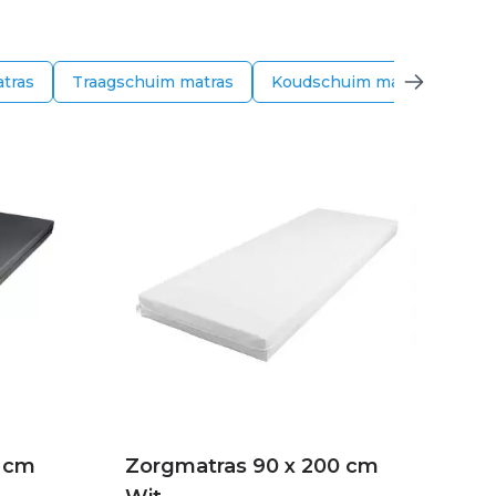
atras
Traagschuim matras
Koudschuim matras
Pol
0 cm
Zorgmatras 90 x 200 cm