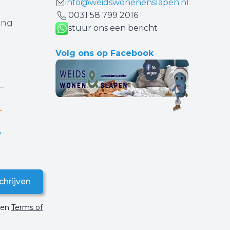
info@weidswonenenslapen.nl
0031 ‪58 799 2016‬
ing
stuur ons een bericht
Volg ons op Facebook
chrijven
en
Terms of