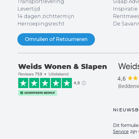
Transportlevering
Slaap Adv
Levertijd
Inspiratie
14 dagen zichttermijn
Rentmees
Herroepingsrecht
De Savann
Omruilen of Retourneren
NIEUWSB
Dit formul
Service
zijn