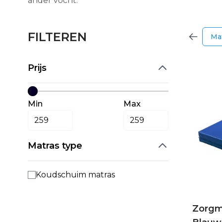
ander vocht.
FILTEREN
Mat
Prijs
Min
Max
Matras type
Koudschuim matras
Zorgm