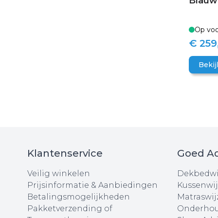
Blauw
Op voo
€ 259
Bekij
Klantenservice
Goed Ad
Veilig winkelen
Dekbedwi
Prijsinformatie & Aanbiedingen
Kussenwij
Betalingsmogelijkheden
Matraswij
Pakketverzending of
Onderhou