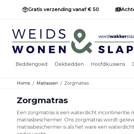
Gratis verzending vanaf € 50
Acht
Ga naar de inhoud
Beddengoed
Dekbedden
Hoofdkussens
Home
/
Matrassen
/
Zorgmatras
Zorgmatras
Een zorgmatras is een waterdicht incontinentie 
matrasbeschermer. Ons zorgmatras wordt gelev
matrasbeschermer is als het ware een waterdicht