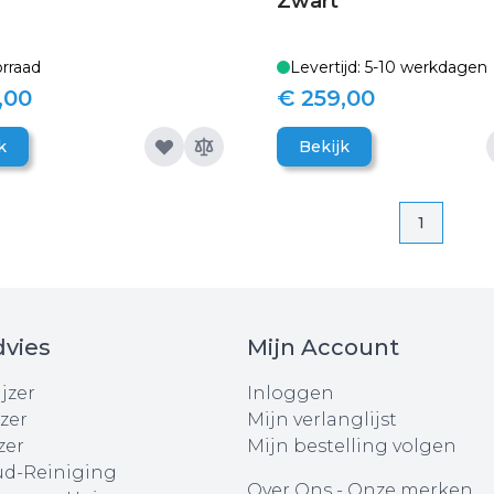
Zwart
rraad
Levertijd: 5-10 werkdagen
,00
€ 259,00
k
Bekijk
Pagina
Pagina
1
vies
Mijn Account
jzer
Inloggen
zer
Mijn verlanglijst
zer
Mijn bestelling volgen
d-Reiniging
Over Ons
-
Onze merken