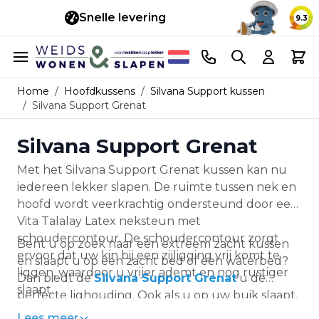
Snelle levering
14 d
9.3
Ga naar de inhoud
Telefoonnummer
Search
Cart
Home
/
Hoofdkussens
/
Silvana Support kussen
/
Silvana Support Grenat
Silvana Support Grenat
Met het Silvana Support Grenat kussen kan nu
iedereen lekker slapen. De ruimte tussen nek en
hoofd wordt veerkrachtig ondersteund door een
Vita Talalay Latex neksteun met
schoudercontour. De schoudercontour zorgt
Bent u op zoek naar een extreem zacht kussen
ervoor dat uw kin bij een zijligging vrij komt te
en slaapt u op een zacht bed of een waterbed?
liggen, waardoor u vrijer ademt en nog rustiger
Dan biedt de
Silvana Support Grenat
u de
slaapt.
perfecte lighouding. Ook als u op uw buik slaapt.
Het Silvana Grenat kussen is de dunste van de
Lees meer