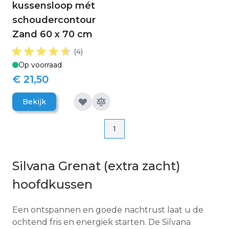
kussensloop mét
schoudercontour
Zand 60 x 70 cm
(4)
Op voorraad
€ 21,50
Bekijk
Pagina
Pagina
1
Silvana Grenat (extra zacht)
hoofdkussen
Een ontspannen en goede nachtrust laat u de
ochtend fris en energiek starten. De Silvana