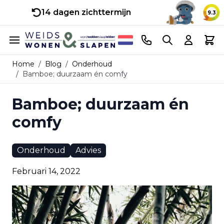
14 dagen zichttermijn
9.3
Ga naar de inhoud
Telefoonnummer
Search
Cart
Home
/
Blog
/
Onderhoud
/
Bamboe; duurzaam én comfy
Bamboe; duurzaam én
comfy
Onderhoud
Advies
Februari 14, 2022