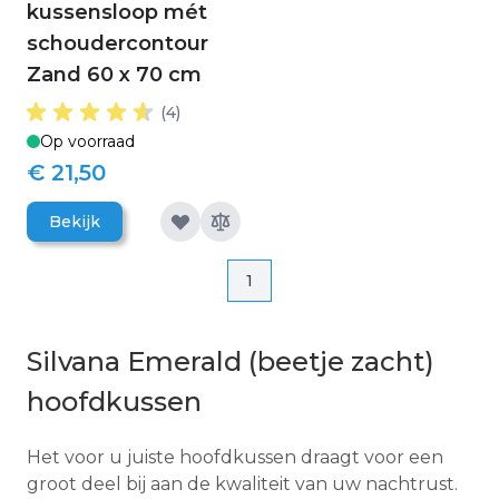
kussensloop mét
schoudercontour
Zand 60 x 70 cm
(4)
Op voorraad
€ 21,50
Bekijk
Pagina
Pagina
1
Silvana Emerald (beetje zacht)
hoofdkussen
Het voor u juiste hoofdkussen draagt voor een
groot deel bij aan de kwaliteit van uw nachtrust.