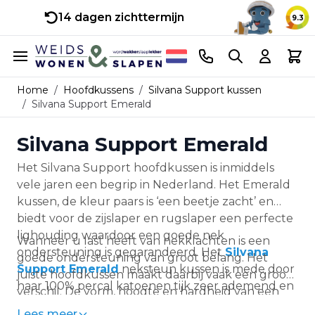
14 dagen zichttermijn
9.3
Ga naar de inhoud
Telefoonnummer
Search
Cart
Home
/
Hoofdkussens
/
Silvana Support kussen
/
Silvana Support Emerald
Silvana Support Emerald
Het Silvana Support hoofdkussen is inmiddels
vele jaren een begrip in Nederland. Het Emerald
kussen, de kleur paars is ‘een beetje zacht’ en
biedt voor de zijslaper en rugslaper een perfecte
lighouding waardoor een goede nek
Wanneer u last heeft van nekklachten is een
ondersteuning is gegarandeerd. Het
Silvana
goede ondersteuning van groot belang. Het
Support Emerald
neksteun kussen is mede door
juiste hoofdkussen maakt daarbij vaak een groot
haar 100% percal katoenen tijk zeer ademend en
verschil. De vorm, hoogte en hardheid van een
ventilerend en is daarmee huisstofmijtwerend en
hoofdkussen
in combinatie met de hardheid van
Lees meer