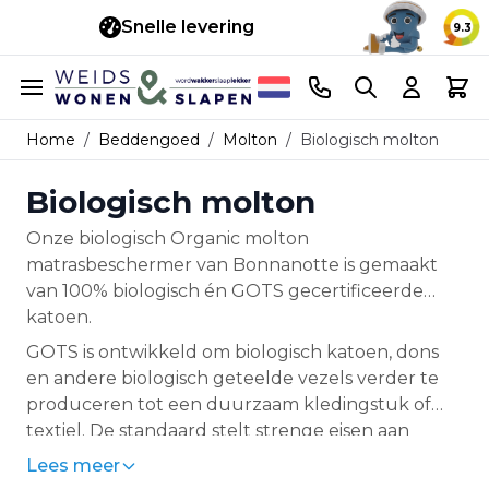
Snelle levering
14 d
9.3
Ga naar de inhoud
Telefoonnummer
Search
Cart
Home
/
Beddengoed
/
Molton
/
Biologisch molton
Biologisch molton
Onze biologisch Organic molton
matrasbeschermer van Bonnanotte is gemaakt
van 100% biologisch én GOTS gecertificeerde
katoen.
GOTS is ontwikkeld om biologisch katoen, dons
en andere biologisch geteelde vezels verder te
produceren tot een duurzaam kledingstuk of
textiel. De standaard stelt strenge eisen aan
fabrieken omtrent het gebruik van schadelijke
Lees meer
chemicaliën en een duurzame productie.