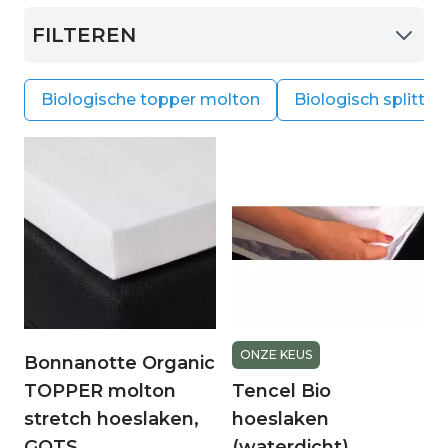
FILTEREN
Biologische topper molton
Biologisch splitto
ONZE KEUS
Bonnanotte Organic
TOPPER molton
Tencel Bio
stretch hoeslaken,
hoeslaken
GOTS
(waterdicht)