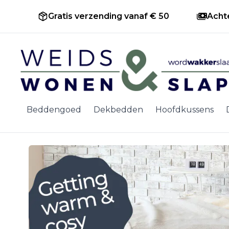
Gratis verzending vanaf € 50
Acht
Ga naar de inhoud
Beddengoed
Dekbedden
Hoofdkussens