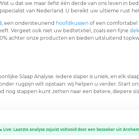
ist u dat we maar liefst één derde van ons leven in be
pspecialist van Nederland. U bereikt uw ultieme rust het
d
, een ondersteunend
hoofdkussen
of een comfortabel
ft. Vergeet ook niet uw bedtetxtiel, zoals een fijne
dek
100% achter onze producten en bieden uitsluitend topkwa
onlijke Slaap Analyse. Iedere slaper is uniek, en elk sl
 zonder rugpijn wilt opstaan: wij helpen u verder. Start 
 nog stappen kunt zetten naar een betere, diepere sla
● Live:
Laatste analyse zojuist voltooid door een bezoeker uit Arnhe