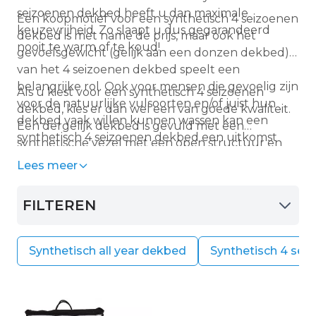
seizoenen dekbed heeft u dan maximale
Een koopmotief voor een synthetisch 4 seizoenen
keuzevrijheid. Zo slaapt u dus gegarandeerd
dekbed is met name de prijs, maar ook het
nooit te warm of te koud!
gevoelsgewicht (gelijk aan een donzen dekbed)
van het 4 seizoenen dekbed speelt een
belangrijke rol. Ook voor mensen die gevoelig zijn
Als u kiest voor een synthetisch 4 seizoenen
voor de natuurlijke vulsoorten en/of juist hun
dekbed, kies er dan wel een van goede kwaliteit.
dekbed vaak willen kunnen wassen kan een
Een dergelijk dekbed is gevuld met een
synthetisch 4 seizoenen dekbed een uitkomst
synthetische vezel met een open structuur en
bieden.
een sterke krulling. Deze kenmerken
Lees meer
garanderen een goede luchtstroom, welke
belangrijk is voor een goede
FILTEREN
temperatuurregulatie. Voor u goed om te weten
dat wij uitsluitend synthetische
kwaliteitsdekbedden aanbieden.
Synthetisch all year dekbed
Synthetisch 4 sei