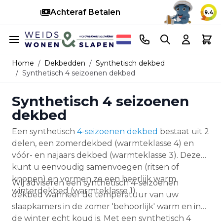
Achteraf Betalen
S
9.4
Ga naar de inhoud
Telefoonnummer
Search
Cart
Home
/
Dekbedden
/
Synthetisch dekbed
/
Synthetisch 4 seizoenen dekbed
Synthetisch 4 seizoenen
dekbed
Een synthetisch
4-seizoenen dekbed
bestaat uit 2
delen, een zomerdekbed (warmteklasse 4) en
vóór- en najaars dekbed (warmteklasse 3). Deze
kunt u eenvoudig samenvoegen (ritsen of
knopen) en vormen ze een heerlijk warm
Wij adviseren een synthetisch 4-seizoenen
winterdekbed (warmteklasse 1).
dekbed wanneer de temperatuur van uw
slaapkamers in de zomer 'behoorlijk' warm en in
de winter echt koud is. Met een synthetisch 4