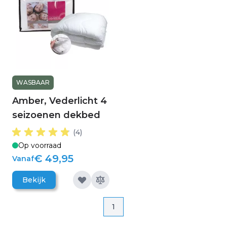
WASBAAR
Amber, Vederlicht 4
seizoenen dekbed
(4)
Op voorraad
€ 49,95
Vanaf
Bekijk
Pagina
Pagina
1