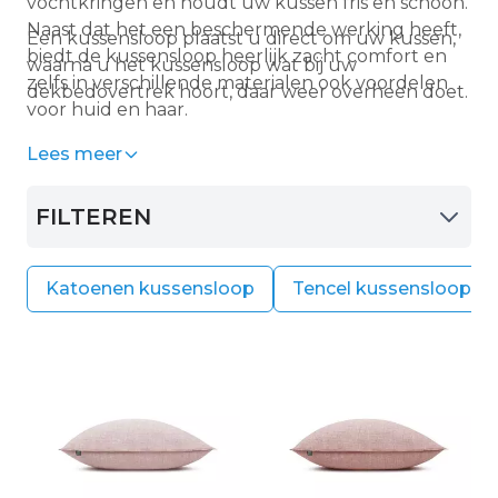
vochtkringen en houdt uw kussen fris en schoon.
Naast dat het een beschermende werking heeft,
Een kussensloop plaatst u direct om uw kussen,
biedt de kussensloop heerlijk zacht comfort en
waarna u het kussensloop wat bij uw
zelfs in verschillende materialen ook voordelen
dekbedovertrek hoort, daar weer overheen doet.
voor huid en haar.
Lees meer
FILTEREN
Katoenen kussensloop
Tencel kussensloop