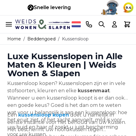
Snelle levering
14 d
9.4
Ga naar de inhoud
Telefoonnummer
Search
Cart
Home
/
Beddengoed
/
Kussensloop
Luxe Kussenslopen in Alle
Maten & Kleuren | Weids
Wonen & Slapen
Kussensloop kopen? Kussenslopen zijn er in vele
stofsoorten, kleuren en elke
kussenmaat
.
Wanneer u een kussensloop koopt is er dan ook
een goede keus? Goed is het dan om te weten
wat voor u belangrijk is aan een kussensloop: hoe
Een
kussensloop kopen
doet u namelijk in
het eruit ziet, of het zacht aanvoelt, mild is voor
eerste instantie voor het behoud van uw kussen.
uw huid en haar of zoekt u juist bescherming
Het beschermt uw hoofdkussen tegen
voor uw kussen.