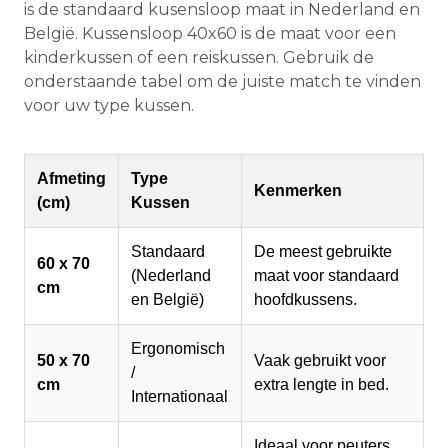
is de standaard kusensloop maat in Nederland en
België. Kussensloop 40x60 is de maat voor een
kinderkussen of een reiskussen. Gebruik de
onderstaande tabel om de juiste match te vinden
voor uw type kussen.
Afmeting
Type
Kenmerken
(cm)
Kussen
Standaard
De meest gebruikte
60 x 70
(Nederland
maat voor standaard
cm
en België)
hoofdkussens.
Ergonomisch
50 x 70
Vaak gebruikt voor
/
cm
extra lengte in bed.
Internationaal
Ideaal voor peuters