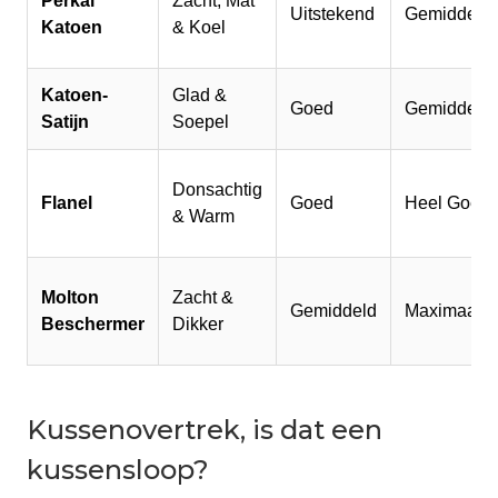
Perkal
Zacht, Mat
Uitstekend
Gemiddeld
Katoen
& Koel
Katoen-
Glad &
Goed
Gemiddeld
Satijn
Soepel
Donsachtig
Flanel
Goed
Heel Goed
& Warm
Molton
Zacht &
Gemiddeld
Maximaal
Beschermer
Dikker
Kussenovertrek, is dat een
kussensloop?