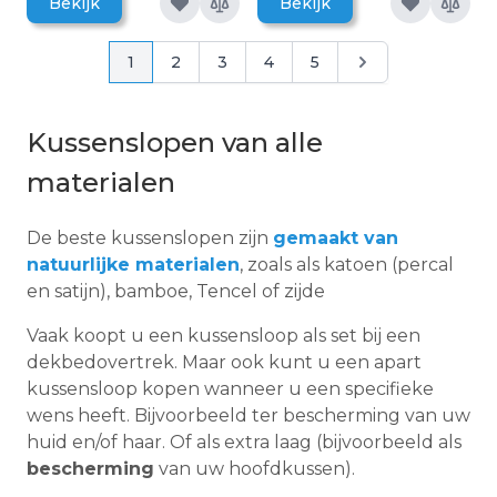
Bekijk
Bekijk
Pagina
Pagina
Pagina
Pagina
Pagina
Pagina
Pagina
1
2
3
4
5
Kussenslopen van alle
materialen
De beste kussenslopen zijn
gemaakt van
natuurlijke materialen
, zoals als katoen (percal
en satijn), bamboe, Tencel of zijde
Vaak koopt u een kussensloop als set bij een
dekbedovertrek. Maar ook kunt u een apart
kussensloop kopen wanneer u een specifieke
wens heeft. Bijvoorbeeld ter bescherming van uw
huid en/of haar. Of als extra laag (bijvoorbeeld als
bescherming
van uw hoofdkussen).