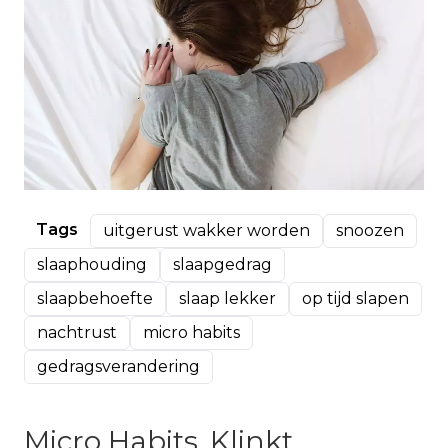
Tags
uitgerust wakker worden
snoozen
slaaphouding
slaapgedrag
slaapbehoefte
slaap lekker
op tijd slapen
nachtrust
micro habits
gedragsverandering
Micro Habits. Klinkt