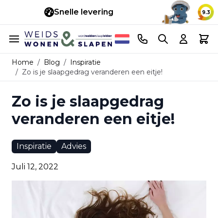
Snelle levering
14 d
9.3
Ga naar de inhoud
Telefoonnummer
Search
Cart
Home
/
Blog
/
Inspiratie
/
Zo is je slaapgedrag veranderen een eitje!
Zo is je slaapgedrag
veranderen een eitje!
Inspiratie
Advies
Juli 12, 2022