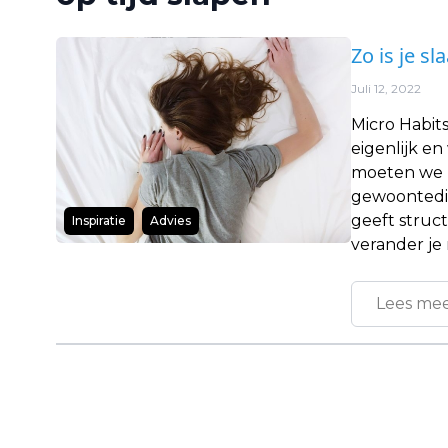
Zo is je s
Juli 12, 2022
Micro Habits
eigenlijk e
moeten we hi
gewoontedier
geeft struc
Inspiratie
Advies
verander je 
Lees me