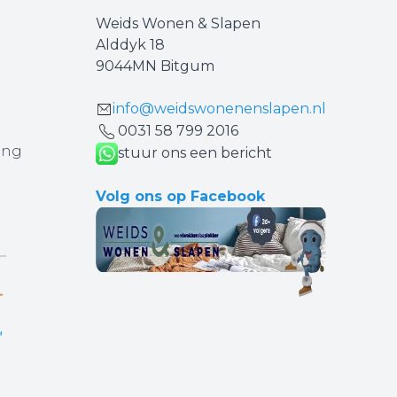
Weids Wonen & Slapen
Alddyk 18
9044MN Bitgum
info@weidswonenenslapen.nl
0031 ‪58 799 2016‬
ing
stuur ons een bericht
Volg ons op Facebook