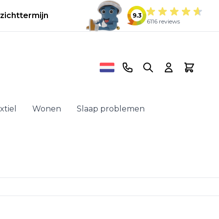
zichttermijn
9.3
6116 reviews
Telefoonnummer
Search
Cart
xtiel
Wonen
Slaap problemen