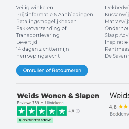
Veilig winkelen
Dekbedwi
Prijsinformatie & Aanbiedingen
Kussenwij
Betalingsmogelijkheden
Matraswij
Pakketverzending of
Onderhou
Transportlevering
Slaap Adv
Levertijd
Inspiratie
14 dagen zichttermijn
Rentmees
Herroepingsrecht
De Savann
Omruilen of Retourneren