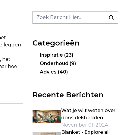
het
Categorieën
te leggen
Inspiratie
(23)
, het
Onderhoud
(9)
aar hoe
Advies
(40)
Recente Berichten
Wat je wilt weten over
dons dekbedden
November 01, 2024
Blanket - Explore all