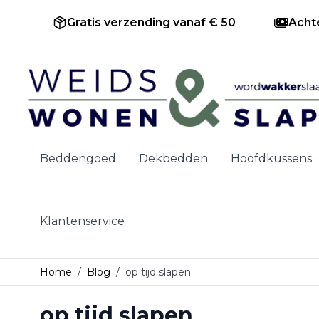
Gratis verzending vanaf € 50
Acht
Ga naar de inhoud
Beddengoed
Dekbedden
Hoofdkussens
Klantenservice
Home
/
Blog
/
op tijd slapen
op tijd slapen