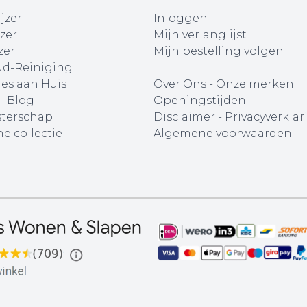
jzer
Inloggen
zer
Mijn verlanglijst
zer
Mijn bestelling volgen
d-Reiniging
ies aan Huis
Over Ons
-
Onze merken
 - Blog
Openingstijden
terschap
Disclaimer
-
Privacyverklar
e collectie
Algemene voorwaarden