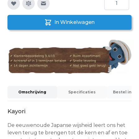
Aantal
E-mail naar een vriend
In Winkelwagen
Omschrijving
Specificaties
Bestel info
Kayori
De eeuwenoude Japanse wijsheid leert ons het
leven terug te brengen tot de kern en af en toe