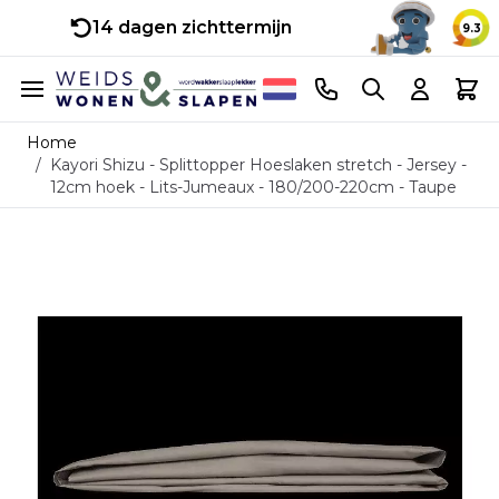
14 dagen zichttermijn
9.3
Ga naar de inhoud
Telefoonnummer
Search
Cart
Home
/
Kayori Shizu - Splittopper Hoeslaken stretch - Jersey -
12cm hoek - Lits-Jumeaux - 180/200-220cm - Taupe