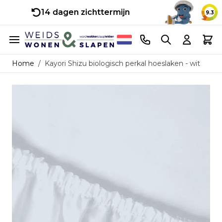
14 dagen zichttermijn
9.3
Ga naar de inhoud
Telefoonnummer
Search
Cart
Home
/
Kayori Shizu biologisch perkal hoeslaken - wit