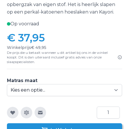
opbergzak van eigen stof. Het is heerlijk slapen
op een perkal-katoenen hoeslaken van Kayori.
Op voorraad
€ 37,95
Vanaf:
Winkelprijs
€ 49,95
De prijs die u betaalt wanneer u dit artikel bij ons in de winkel
koopt. Dit is dan uiteraard inclusief gratis advies van onze
slaapspecialisten.
Matras maat
Aantal
E-mail naar een vriend