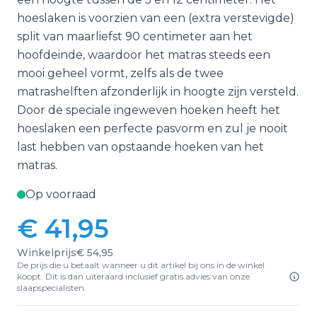
hoeslaken is voorzien van een (extra verstevigde)
split van maarliefst 90 centimeter aan het
hoofdeinde, waardoor het matras steeds een
mooi geheel vormt, zelfs als de twee
matrashelften afzonderlijk in hoogte zijn versteld.
Door de speciale ingeweven hoeken heeft het
hoeslaken een perfecte pasvorm en zul je nooit
last hebben van opstaande hoeken van het
matras.
Op voorraad
€ 41,95
Vanaf:
Winkelprijs
€ 54,95
De prijs die u betaalt wanneer u dit artikel bij ons in de winkel
koopt. Dit is dan uiteraard inclusief gratis advies van onze
slaapspecialisten.