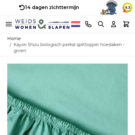
14 dagen zichttermijn
9.3
Ga naar de inhoud
Telefoonnummer
Search
Cart
Home
/
Kayori Shizu biologisch perkal splittopper hoeslaken -
groen