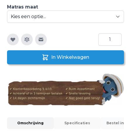
Matras maat
Aantal
E-mail naar een vriend
In Winkelwagen
Omschrijving
Specificaties
Bestel info