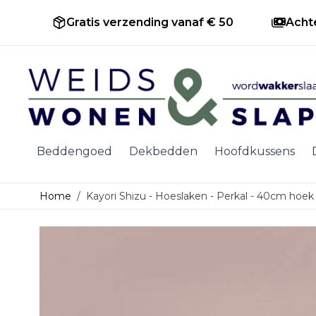
Gratis verzending vanaf € 50
Acht
Ga naar de inhoud
Beddengoed
Dekbedden
Hoofdkussens
Home
/
Kayori Shizu - Hoeslaken - Perkal - 40cm hoek 