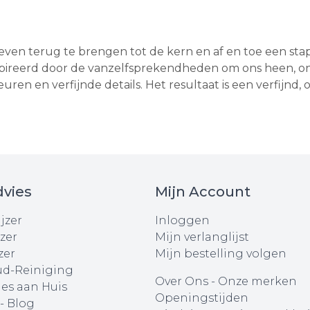
ven terug te brengen tot de kern en af en toe een stapj
ïnspireerd door de vanzelfsprekendheden om ons heen,
kleuren en verfijnde details. Het resultaat is een verfijnd
vies
Mijn Account
jzer
Inloggen
zer
Mijn verlanglijst
zer
Mijn bestelling volgen
d-Reiniging
Over Ons
-
Onze merken
ies aan Huis
Openingstijden
 - Blog