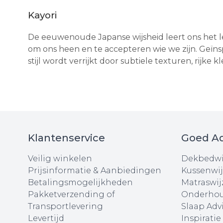
Kayori
De eeuwenoude Japanse wijsheid leert ons het le
om ons heen en te accepteren wie we zijn. Ge
stijl wordt verrijkt door subtiele texturen, rijke 
Klantenservice
Goed Ad
Veilig winkelen
Dekbedwi
Prijsinformatie & Aanbiedingen
Kussenwij
Betalingsmogelijkheden
Matraswij
Pakketverzending of
Onderhou
Transportlevering
Slaap Adv
Levertijd
Inspiratie