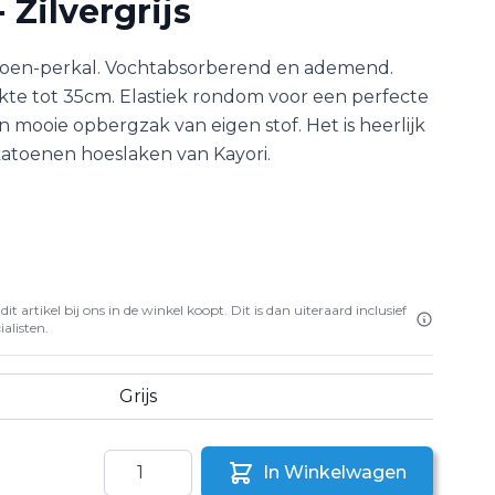
 Zilvergrijs
oen-perkal. Vochtabsorberend en ademend.
kte tot 35cm. Elastiek rondom voor een perfecte
n mooie opbergzak van eigen stof. Het is heerlijk
katoenen hoeslaken van Kayori.
it artikel bij ons in de winkel koopt. Dit is dan uiteraard inclusief
alisten.
Grijs
Aantal
In Winkelwagen
aar een vriend