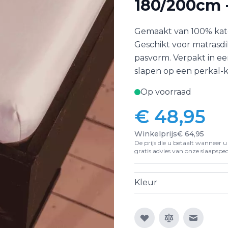
180/200cm -
Gemaakt van 100% kat
Geschikt voor matrasdi
pasvorm. Verpakt in ee
slapen op een perkal-
Op voorraad
€ 48,95
Winkelprijs
€ 64,95
De prijs die u betaalt wanneer u d
gratis advies van onze slaapspeci
Kleur
E-mail n