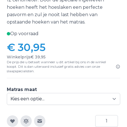
hoeken heeft het hoeslaken een perfecte
pasvorm en zul je nooit last hebben van
opstaande hoeken van het matras.
Op voorraad
€ 30,95
Vanaf:
Winkelprijs
€ 39,95
De prijs die u betaalt wanneer u dit artikel bij ons in de winkel
koopt. Dit is dan uiteraard inclusief gratis advies van onze
slaapspecialisten.
Matras maat
Aantal
E-mail naar een vriend