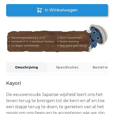
In Winkelwagen
Omschrijving
Specificaties
Bestel info
Kayori
De eeuwenoude Japanse wijsheid leert ons het
leven terug te brengen tot de kern en af en toe
een stapje terug te doen, te genieten van al het
moois om ons heen en te accepteren wie we zijn.