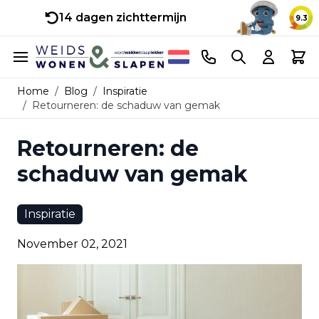
14 dagen zichttermijn
9.3
Ga naar de inhoud
Telefoonnummer
Search
Cart
Home
/
Blog
/
Inspiratie
/
Retourneren: de schaduw van gemak
Retourneren: de
schaduw van gemak
Inspiratie
November 02, 2021