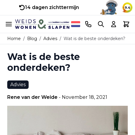
14 dagen zichttermijn
9.4
Ga naar de inhoud
Telefoonnummer
Search
Cart
Home
/
Blog
/
Advies
/
Wat is de beste onderdeken?
Wat is de beste
onderdeken?
Advies
Rene van der Weide
-
November 18, 2021