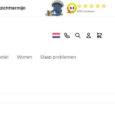
zichttermijn
9.3
6115 reviews
Telefoonnummer
Search
Cart
xtiel
Wonen
Slaap problemen