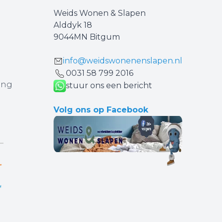
Weids Wonen & Slapen
Alddyk 18
9044MN Bitgum
info@weidswonenenslapen.nl
0031 ‪58 799 2016‬
ing
stuur ons een bericht
Volg ons op Facebook