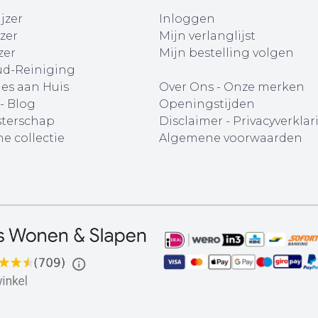
jzer
Inloggen
zer
Mijn verlanglijst
zer
Mijn bestelling volgen
d-Reiniging
ies aan Huis
Over Ons
-
Onze merken
 - Blog
Openingstijden
terschap
Disclaimer
-
Privacyverklar
e collectie
Algemene voorwaarden