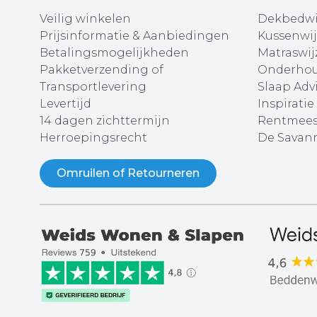
Veilig winkelen
Dekbedwi
Prijsinformatie & Aanbiedingen
Kussenwij
Betalingsmogelijkheden
Matraswij
Pakketverzending of
Onderhou
Transportlevering
Slaap Adv
Levertijd
Inspiratie
14 dagen zichttermijn
Rentmees
Herroepingsrecht
De Savann
Omruilen of Retourneren