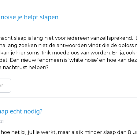
noise je helpt slapen
3
acht slaap is lang niet voor iedereen vanzelfsprekend.
na lang zoeken niet de antwoorden vindt die de oplossi
kan je hier soms flink moedeloos van worden. En ja, ook 
at. Een nieuw fenomeen is 'white noise' en hoe kan dez
je nachtrust helpen?
er
laap echt nodig?
21
 hoe het bij jullie werkt, maar als ik minder slaap dan 8 