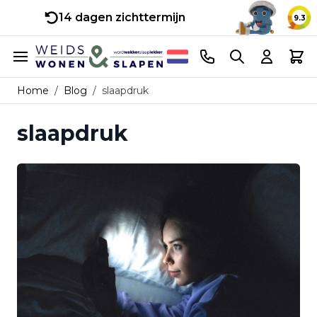
14 dagen zichttermijn
9.3
Ga naar de inhoud
Telefoonnummer
Search
Cart
Home
/
Blog
/
slaapdruk
slaapdruk