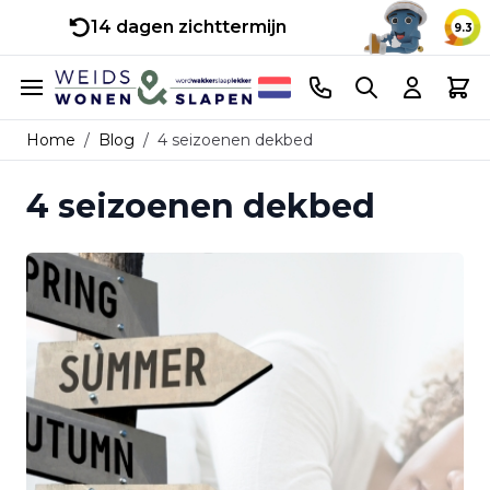
14 dagen zichttermijn
9.3
Ga naar de inhoud
Telefoonnummer
Search
Cart
Home
/
Blog
/
4 seizoenen dekbed
4 seizoenen dekbed