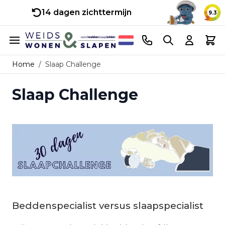
14 dagen zichttermijn
9.3
Ga naar de inhoud
Telefoonnummer
Search
Cart
Home
/
Slaap Challenge
Slaap Challenge
Beddenspecialist versus slaapspecialist