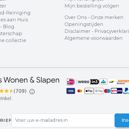
zer
Mijn bestelling volgen
d-Reiniging
Over Ons
-
Onze merken
ies aan Huis
Openingstijden
 - Blog
Disclaimer
-
Privacyverklar
terschap
Algemene voorwaarden
e collectie
E-mail adres
Ins
RIEF