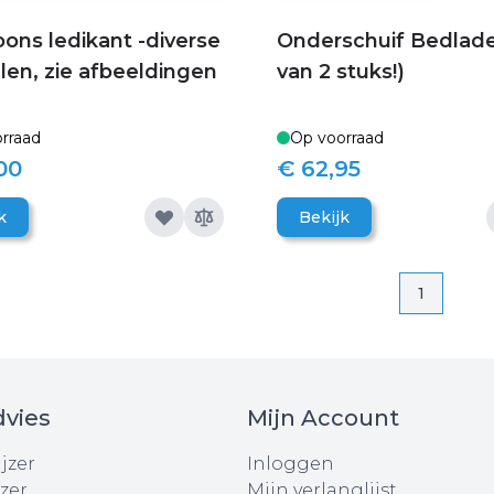
oons ledikant -diverse
Onderschuif Bedlade
en, zie afbeeldingen
van 2 stuks!)
rraad
Op voorraad
00
€ 62,95
k
Bekijk
Pagina
Pagina
1
vies
Mijn Account
jzer
Inloggen
zer
Mijn verlanglijst