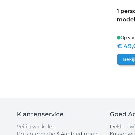
1 pers
modell
Op voo
€ 49,
Bekij
Klantenservice
Goed Ad
Veilig winkelen
Dekbedwi
Prijsinformatie & Aanbiedingen
Kussenwij