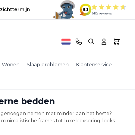
zichttermijn
9.3
6115 reviews
Telefoonnummer
Search
Cart
Wonen
Slaap problemen
Klantenservice
derne bedden
 je genoegen nemen met minder dan het beste?
nimalistische frames tot luxe boxspring-looks: