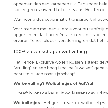
opnemen dan een katoenen tijk! Een ander belan
kan er geen stuwend hitte ontstaan. Het Tencel 
Wanneer u dus bovenmatig transpireert of gewoo
Voor mensen met een allergie voor huisstofmijt o
opgenomen dat bacteriën zich niet thuis voelen 
ervaren Tencel als een verademing, omdat het licht
100% zuiver schapenwol vulling
Het Tencel Exclusive wollen kussen is stevig ge
(krulling) en een hoog lanoline (= wolvet) geha
hoort te ruiken naar.. tja schaap!
Welke vulling? Wolbolletjes óf VulWol
U heeft bij ons de keus uit wolkussens gevuld m
Wolbolletjes
- Het geheim van de wolbolletjes i