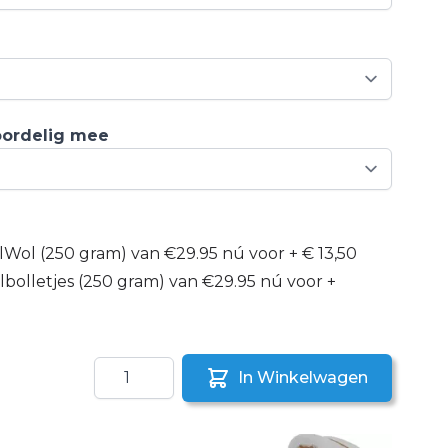
voordelig mee
lWol (250 gram) van €29.95 nú voor
+
€ 13,50
lbolletjes (250 gram) van €29.95 nú voor
+
Aantal
In Winkelwagen
aar een vriend