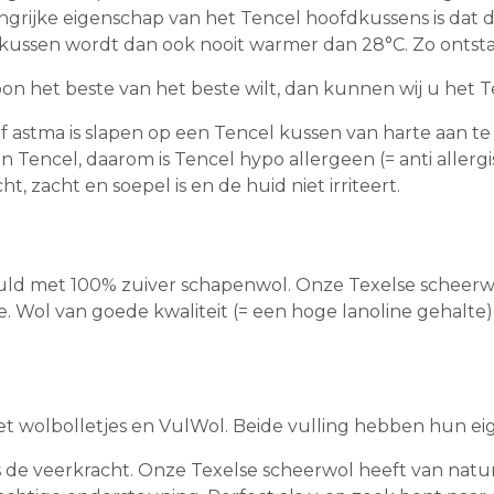
grijke eigenschap van het Tencel hoofdkussens is dat d
kussen wordt dan ook nooit warmer dan 28°C. Zo ontstaa
n het beste van het beste wilt, dan kunnen wij u het T
f astma is slapen op een Tencel kussen van harte aan te
in Tencel, daarom is Tencel hypo allergeen (= anti alle
, zacht en soepel is en de huid niet irriteert.
vuld met 100% zuiver schapenwol. Onze Texelse scheerwo
lte. Wol van goede kwaliteit (= een hoge lanoline gehal
et wolbolletjes en VulWol. Beide vulling hebben hun ei
s de veerkracht. Onze Texelse scheerwol heeft van nature