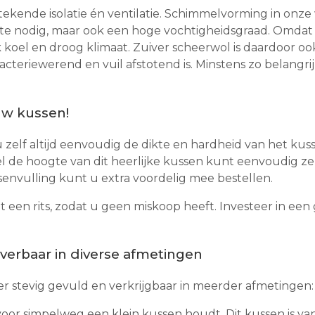
stekende isolatie én ventilatie. Schimmelvorming in on
e nodig, maar ook een hoge vochtigheidsgraad. Omdat 
 koel en droog klimaat. Zuiver scheerwol is daardoor oo
bacteriewerend en vuil afstotend is. Minstens zo belangr
uw kussen!
 u zelf altijd eenvoudig de dikte en hardheid van het ku
l de hoogte van dit heerlijke kussen kunt eenvoudig zel
ssenvulling kunt u extra voordelig mee bestellen.
t een rits, zodat u geen miskoop heeft. Investeer in e
verbaar in diverse afmetingen
er stevig gevuld en verkrijgbaar in meerder afmetingen:
voor simpelweg een klein kussen houdt. Dit kussen is v