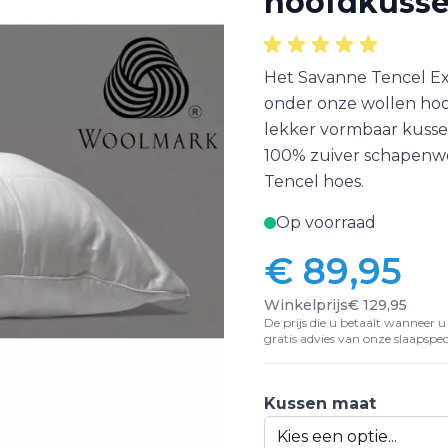
hoofdkuss
Het Savanne Tencel Ex
onder onze wollen hoof
lekker vormbaar kusse
100% zuiver schapenwo
Tencel hoes.
Op voorraad
€ 89,95
Vanaf:
Winkelprijs
€ 129,95
De prijs die u betaalt wanneer u d
gratis advies van onze slaapspeci
Kussen maat