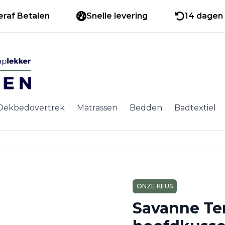
eraf Betalen
Snelle levering
14 dagen 
Dekbedovertrek
Matrassen
Bedden
Badtextiel
ONZE KEUS
Savanne Te