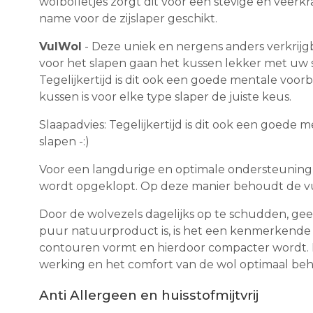
wolbolletjes zorgt dit voor een stevige en veerkr
name voor de zijslaper geschikt.
VulWol
- Deze uniek en nergens anders verkrijgb
voor het slapen gaan het kussen lekker met uw 
Tegelijkertijd is dit ook een goede mentale voorbe
kussen is voor elke type slaper de juiste keus.
Slaapadvies: Tegelijkertijd is dit ook een goede 
slapen -:)
Voor een langdurige en optimale ondersteuning 
wordt opgeklopt. Op deze manier behoudt de vul
Door de wolvezels dagelijks op te schudden, gee
puur natuurproduct is, is het een kenmerkende ei
contouren vormt en hierdoor compacter wordt. H
werking en het comfort van de wol optimaal be
Anti Allergeen en huisstofmijtvrij