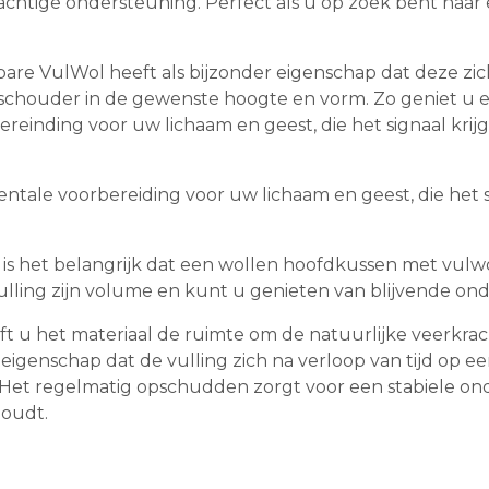
achtige ondersteuning. Perfect als u op zoek bent naar e
are VulWol heeft als bijzonder eigenschap dat deze zic
schouder in de gewenste hoogte en vorm. Zo geniet u e
reinding voor uw lichaam en geest, die het signaal krijgt
mentale voorbereiding voor uw lichaam en geest, die het s
is het belangrijk dat een wollen hoofdkussen met vulwo
ling zijn volume en kunt u genieten van blijvende ond
ft u het materiaal de ruimte om de natuurlijke veerkra
genschap dat de vulling zich na verloop van tijd op ee
et regelmatig opschudden zorgt voor een stabiele onde
houdt.