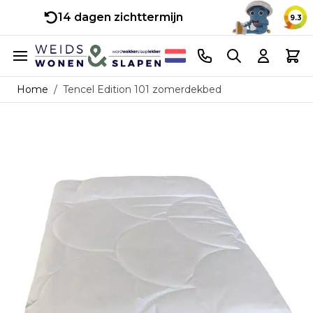
14 dagen zichttermijn
9.3
Ga naar de inhoud
Telefoonnummer
Search
Cart
Home
/
Tencel Edition 101 zomerdekbed