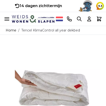
14 dagen zichttermijn
9.3
Ga naar de inhoud
Telefoonnummer
Search
Cart
Home
/
Tencel KlimaControl all year dekbed