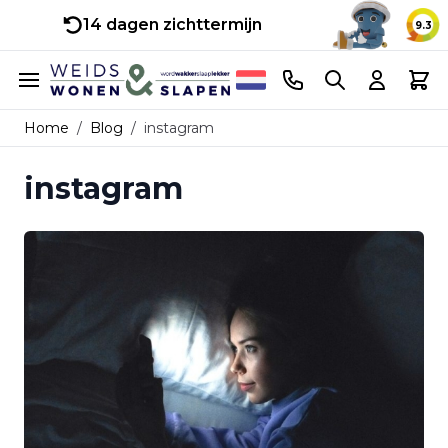
14 dagen zichttermijn
9.3
Ga naar de inhoud
Telefoonnummer
Search
Cart
Home
/
Blog
/
instagram
instagram