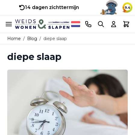
14 dagen zichttermijn
9.4
Ga naar de inhoud
Telefoonnummer
Search
Cart
Home
/
Blog
/
diepe slaap
diepe slaap