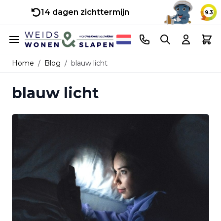
14 dagen zichttermijn
9.3
Ga naar de inhoud
Telefoonnummer
Search
Cart
Home
/
Blog
/
blauw licht
blauw licht