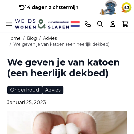
14 dagen zichttermijn
9.3
Ga naar de inhoud
Telefoonnummer
Search
Cart
Home
/
Blog
/
Advies
/
We geven je van katoen (een heerlijk dekbed)
We geven je van katoen
(een heerlijk dekbed)
Onderhoud
Advies
Januari 25, 2023