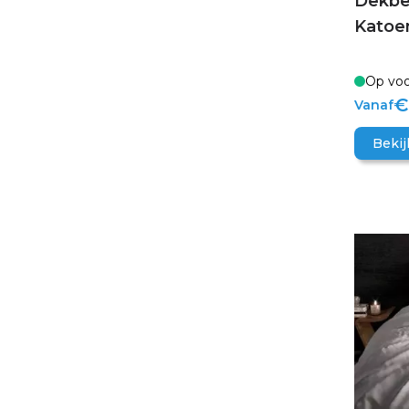
Dekbe
Katoe
Op voo
€
Vanaf
Bekij