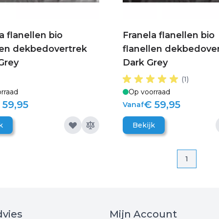
a flanellen bio
Franela flanellen bio
len dekbedovertrek
flanellen dekbedove
 Grey
Dark Grey
(1)
rraad
Op voorraad
 59,95
€ 59,95
Vanaf
k
Bekijk
Pagina
Pagina
1
vies
Mijn Account