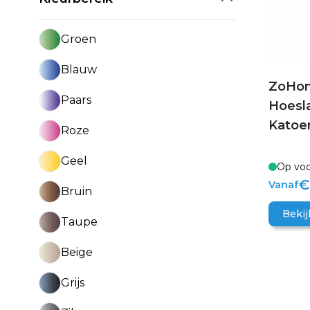
Groen
Blauw
ZoHom
Paars
Hoesl
Katoe
Roze
Geel
Op voo
€
Vanaf
Bruin
Bekij
Taupe
Beige
Grijs