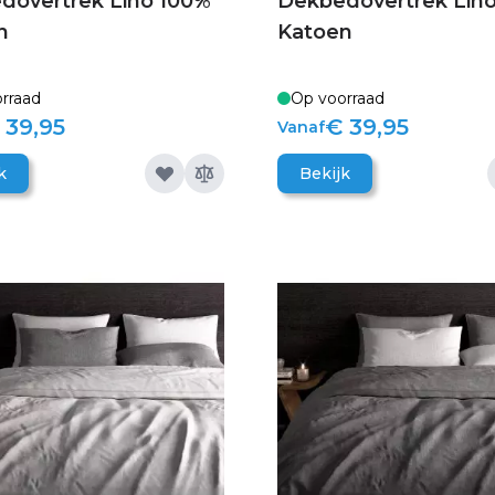
dovertrek Lino 100%
Dekbedovertrek Lin
n
Katoen
rraad
Op voorraad
 39,95
€ 39,95
Vanaf
k
Bekijk