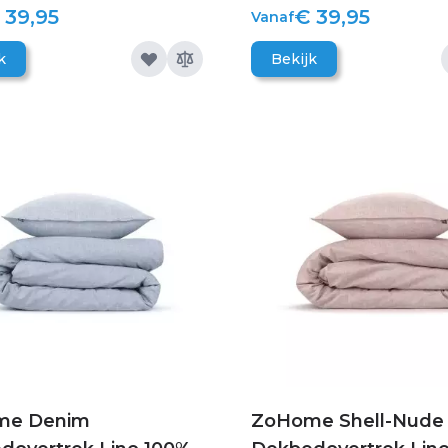
 39,95
€ 39,95
Vanaf
k
Bekijk
me Denim
ZoHome Shell-Nude