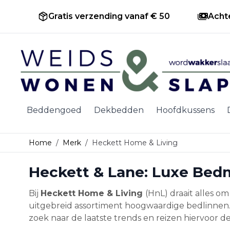
Gratis verzending vanaf € 50
Acht
Ga naar de inhoud
Beddengoed
Dekbedden
Hoofdkussens
Home
/
Merk
/
Heckett Home & Living
Heckett & Lane: Luxe Bed
Bij
Heckett Home & Living
(HnL) draait alles o
uitgebreid assortiment hoogwaardige bedlinnen. 
zoek naar de laatste trends en reizen hiervoor d