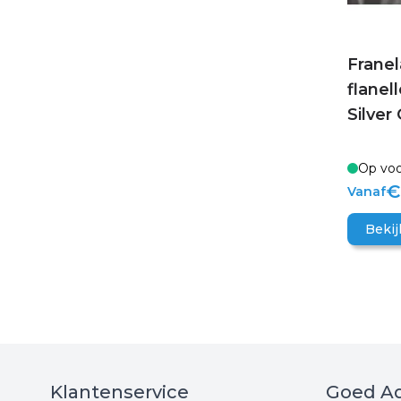
Franel
flanel
Silver
Op voo
€
Vanaf
Bekij
Klantenservice
Goed Ad