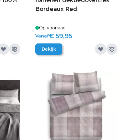
o 100%
flanellen dekbedovertrek
Bordeaux Red
Op voorraad
€ 59,95
Vanaf
Bekijk