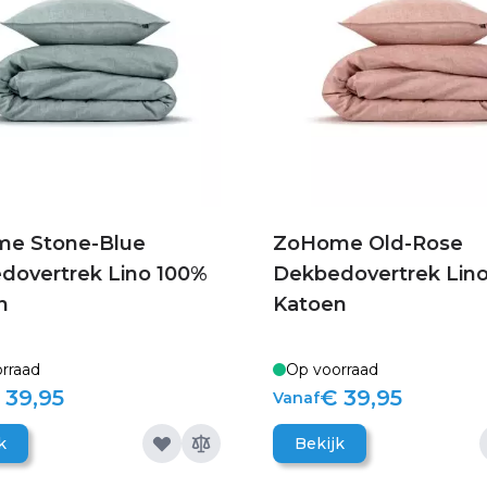
e Stone-Blue
ZoHome Old-Rose
dovertrek Lino 100%
Dekbedovertrek Lin
n
Katoen
rraad
Op voorraad
 39,95
€ 39,95
Vanaf
k
Bekijk