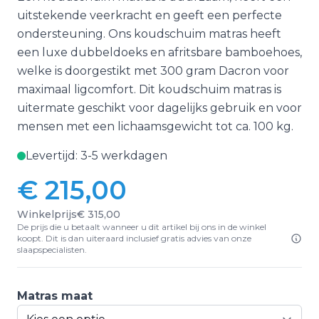
uitstekende veerkracht en geeft een perfecte
ondersteuning. Ons koudschuim matras heeft
een luxe dubbeldoeks en afritsbare bamboehoes,
welke is doorgestikt met 300 gram Dacron voor
maximaal ligcomfort. Dit koudschuim matras is
uitermate geschikt voor dagelijks gebruik en voor
mensen met een lichaamsgewicht tot ca. 100 kg.
Levertijd: 3-5 werkdagen
€ 215,00
Vanaf:
Winkelprijs
€ 315,00
De prijs die u betaalt wanneer u dit artikel bij ons in de winkel
koopt. Dit is dan uiteraard inclusief gratis advies van onze
slaapspecialisten.
Matras maat