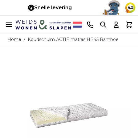
Snelle levering
14 d
9.3
Ga naar de inhoud
Telefoonnummer
Search
Cart
Home
/
Koudschuim ACTIE matras HR45 Bamboe