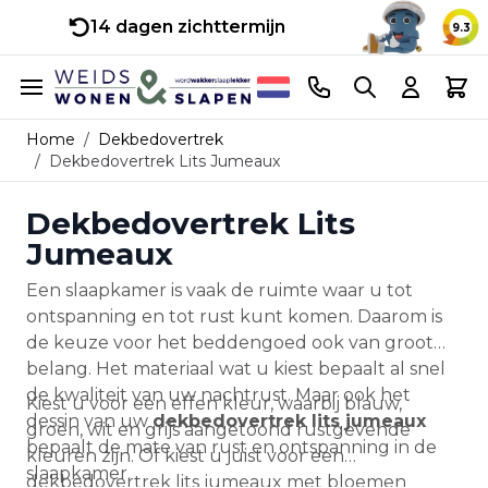
14 dagen zichttermijn
9.3
Ga naar de inhoud
Telefoonnummer
Search
Cart
Home
/
Dekbedovertrek
/
Dekbedovertrek Lits Jumeaux
Dekbedovertrek Lits
Jumeaux
Een slaapkamer is vaak de ruimte waar u tot
ontspanning en tot rust kunt komen. Daarom is
de keuze voor het beddengoed ook van groot
belang. Het materiaal wat u kiest bepaalt al snel
de kwaliteit van uw nachtrust. Maar ook het
Kiest u voor een effen kleur, waarbij blauw,
dessin van uw
dekbedovertrek lits jumeaux
groen, wit en grijs aangetoond rustgevende
bepaalt de mate van rust en ontspanning in de
kleuren zijn. Of kiest u juist voor een
slaapkamer.
dekbedovertrek lits jumeaux met bloemen