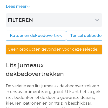
dessins, strepen of andere patronen. Elke keuze
Lees meer
geeft uw slaapkamer een andere look en
uitstraling. En kan zo bijdragen aan een heerlijk
FILTEREN
ontspannen nachtrust met een dekbedovertrek
lits jumeaux.
Katoenen dekbedovertrek
Tencel dekbedover
Geen producten gevonden voor deze selectie.
Lits jumeaux
dekbedovertrekken
De variatie aan lits jumeaux dekbedovertrekken
in ons assortiment is erg groot. U kunt het zo gek
niet bedenken of de door u gewenste dessins,
kleuren, patronen en prints zijn beschikbaar.