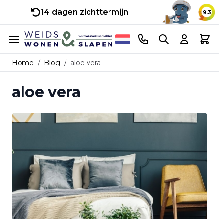
14 dagen zichttermijn
9.3
Ga naar de inhoud
Telefoonnummer
Search
Cart
Home
/
Blog
/
aloe vera
aloe vera