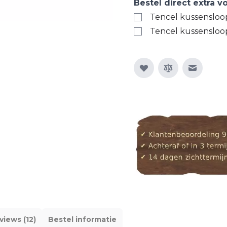
Bestel direct extra 
Tencel kussensloo
Tencel kussensloo
E-mail n
views (12)
Bestel informatie