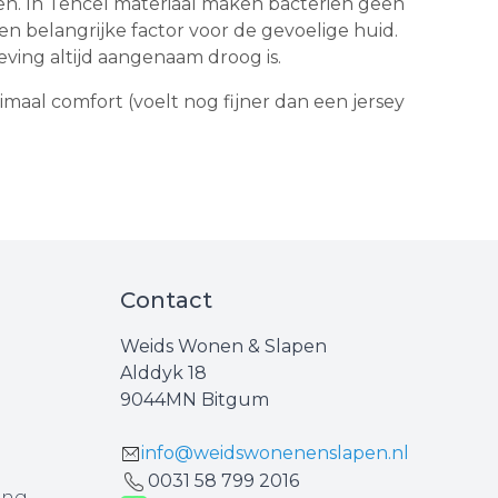
. In Tencel materiaal maken bacteriën geen
n belangrijke factor voor de gevoelige huid.
ving altijd aangenaam droog is.
aal comfort (voelt nog fijner dan een jersey
Contact
Weids Wonen & Slapen
Alddyk 18
9044MN Bitgum
info@weidswonenenslapen.nl
0031 ‪58 799 2016‬
ing