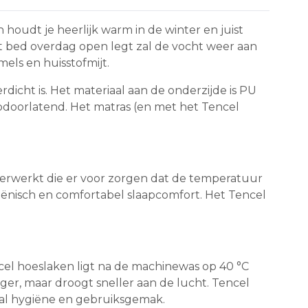
houdt je heerlijk warm in de winter en juist
t bed overdag open legt zal de vocht weer aan
els en huisstofmijt.
dicht is. Het materiaal aan de onderzijde is PU
ampdoorlatend. Het matras (en met het Tencel
 verwerkt die er voor zorgen dat de temperatuur
iënisch en comfortabel slaapcomfort. Het Tencel
cel hoeslaken ligt na de machinewas op 40 °C
er, maar droogt sneller aan de lucht. Tencel
al hygiëne en gebruiksgemak.