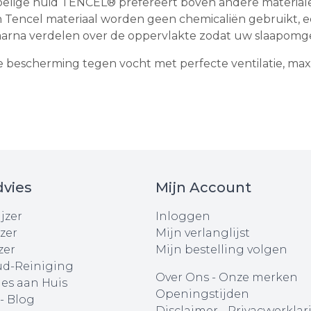
lige huid TENCEL® prefereert boven andere materialen
n Tencel materiaal worden geen chemicaliën gebruikt, ee
aarna verdelen over de oppervlakte zodat uw slaapomge
bescherming tegen vocht met perfecte ventilatie, maxim
vies
Mijn Account
jzer
Inloggen
zer
Mijn verlanglijst
zer
Mijn bestelling volgen
d-Reiniging
Over Ons
-
Onze merken
ies aan Huis
Openingstijden
 - Blog
Disclaimer
-
Privacyverklar