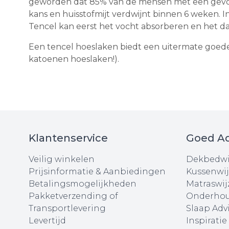
geworden dat 85% van de mensen met een gevoe
kans en huisstofmijt verdwijnt binnen 6 weken. I
Tencel kan eerst het vocht absorberen en het d
Een tencel hoeslaken biedt een uitermate goede 
katoenen hoeslaken!).
Klantenservice
Goed Ad
Veilig winkelen
Dekbedwi
Prijsinformatie & Aanbiedingen
Kussenwij
Betalingsmogelijkheden
Matraswij
Pakketverzending of
Onderhou
Transportlevering
Slaap Adv
Levertijd
Inspiratie