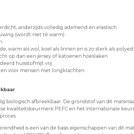
rdicht, anderzijds volledig ademend en elastisch
wing (wordt niet té warm)
n
, warm als wol, koel als linnen en is zo sterk als polyes
ht op dan een jersey of katoenen hoeslaken
eerd huisstofmijt vrij
olen voor mensen met longklachten
ekbaar
dig biologisch afbreekbaar. De grondstof van dit materia
 kwaliteitskeurmerk PEFC en het internationale keurm
proces.
ndheid is een van de basis eigenschappen van dit materi