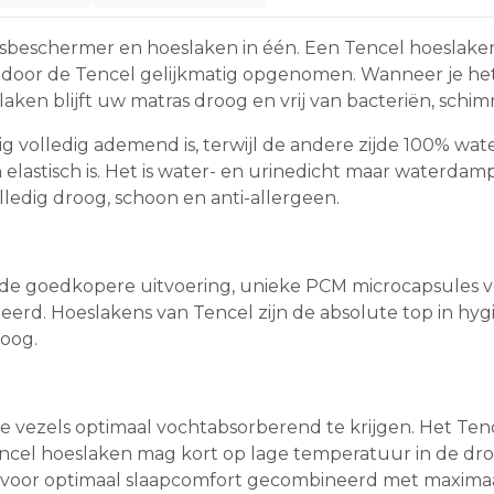
asbeschermer en hoeslaken in één. Een Tencel hoeslaken 
dt door de Tencel gelijkmatig opgenomen. Wanneer je he
ken blijft uw matras droog en vrij van bacteriën, schimm
 volledig ademend is, terwijl de andere zijde 100% water
n elastisch is. Het is water- en urinedicht maar waterd
ledig droog, schoon en anti-allergeen.
tot de goedkopere uitvoering, unieke PCM microcapsules
rd. Hoeslakens van Tencel zijn de absolute top in hyg
hoog.
e vezels optimaal vochtabsorberend te krijgen. Het Ten
ncel hoeslaken mag kort op lage temperatuur in de drog
d voor optimaal slaapcomfort gecombineerd met maxima