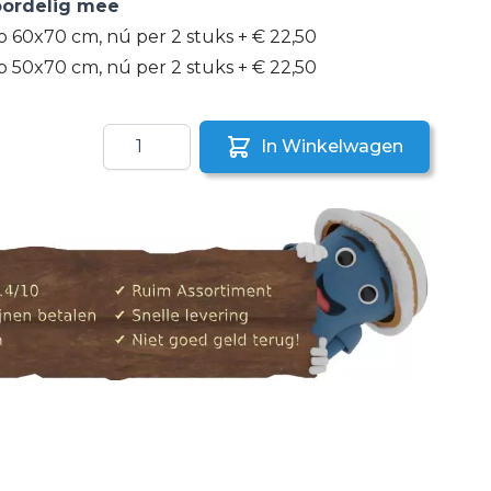
voordelig mee
p 60x70 cm, nú per 2 stuks
+
€ 22,50
p 50x70 cm, nú per 2 stuks
+
€ 22,50
Aantal
In Winkelwagen
aar een vriend