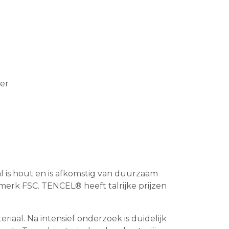
ter
al is hout en is afkomstig van duurzaam
erk FSC. TENCEL® heeft talrijke prijzen
aal. Na intensief onderzoek is duidelijk