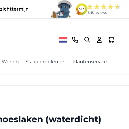
zichttermijn
9.3
6115 reviews
Telefoonnummer
Search
Cart
Wonen
Slaap problemen
Klantenservice
hoeslaken (waterdicht)