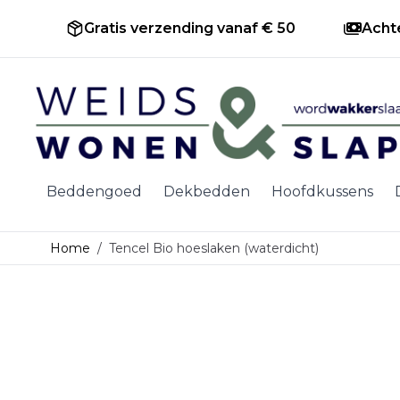
Gratis verzending vanaf € 50
Acht
Ga naar de inhoud
Beddengoed
Dekbedden
Hoofdkussens
Home
/
Tencel Bio hoeslaken (waterdicht)