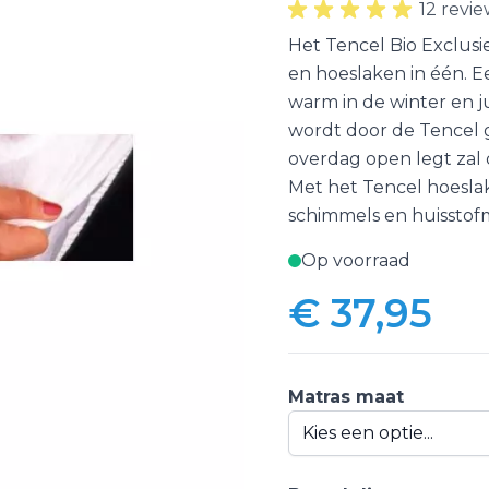
12 revie
Het Tencel Bio Exclusi
en hoeslaken in één. E
warm in de winter en ju
wordt door de Tencel 
overdag open legt zal
Met het Tencel hoeslake
schimmels en huisstofm
Op voorraad
€ 37,95
Vanaf:
Matras maat