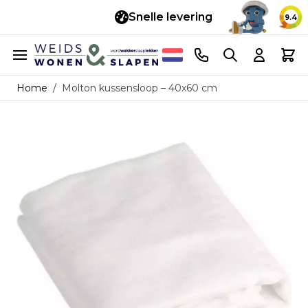
Snelle levering
14 d
9.4
Ga naar de inhoud
Telefoonnummer
Search
Cart
Home
/
Molton kussensloop – 40x60 cm