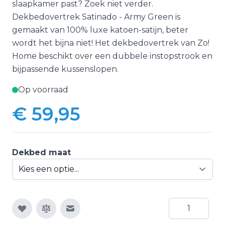
slaapkamer past? Zoek niet verder.
Dekbedovertrek Satinado - Army Green is
gemaakt van 100% luxe katoen-satijn, beter
wordt het bijna niet! Het dekbedovertrek van Zo!
Home beschikt over een dubbele instopstrook en
bijpassende kussenslopen.
Op voorraad
€ 59,95
Vanaf:
Dekbed maat
Aantal
E-mail naar een vriend