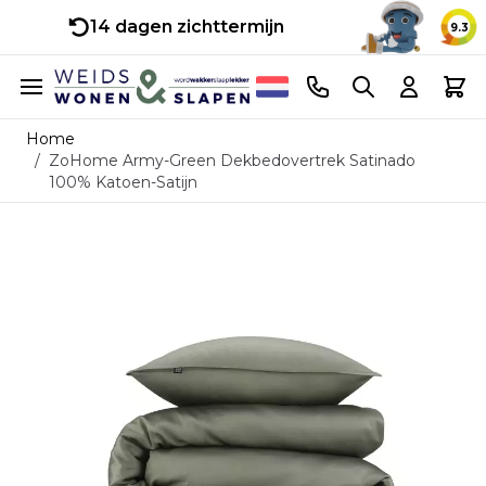
14 dagen zichttermijn
9.3
Ga naar de inhoud
Telefoonnummer
Search
Cart
Home
/
ZoHome Army-Green Dekbedovertrek Satinado
100% Katoen-Satijn